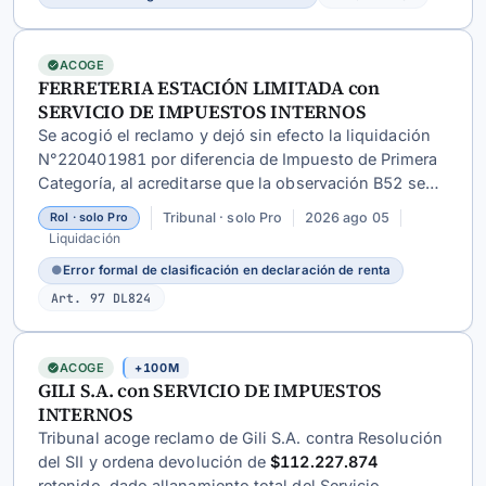
ACOGE
FERRETERIA ESTACIÓN LIMITADA con
SERVICIO DE IMPUESTOS INTERNOS
Se acogió el reclamo y dejó sin efecto la liquidación
N°220401981 por diferencia de Impuesto de Primera
Categoría, al acreditarse que la observación B52 se
originó en un error formal de clasificación en la DJ
Tribunal · solo Pro
2026 ago 05
Rol · solo Pro
1948, posteriormente rectificado por la contribuyente.
Liquidación
●
Error formal de clasificación en declaración de renta
Art. 97 DL824
ACOGE
+100M
GILI S.A. con SERVICIO DE IMPUESTOS
INTERNOS
Tribunal acoge reclamo de Gili S.A. contra Resolución
del SII y ordena devolución de
$112.227.874
retenido, dado allanamiento total del Servicio.