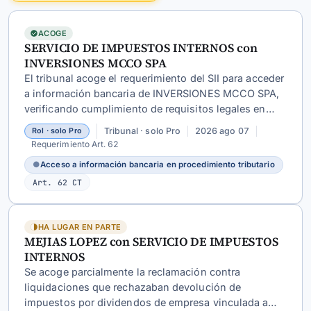
ACOGE
SERVICIO DE IMPUESTOS INTERNOS con
INVERSIONES MCCO SPA
El tribunal acoge el requerimiento del SII para acceder
a información bancaria de INVERSIONES MCCO SPA,
verificando cumplimiento de requisitos legales en
procedimiento de recopilación de antecedentes por
Tribunal · solo Pro
2026 ago 07
Rol · solo Pro
presuntos delitos tributarios.
Requerimiento Art. 62
●
Acceso a información bancaria en procedimiento tributario
Art. 62 CT
HA LUGAR EN PARTE
MEJIAS LOPEZ con SERVICIO DE IMPUESTOS
INTERNOS
Se acoge parcialmente la reclamación contra
liquidaciones que rechazaban devolución de
impuestos por dividendos de empresa vinculada a