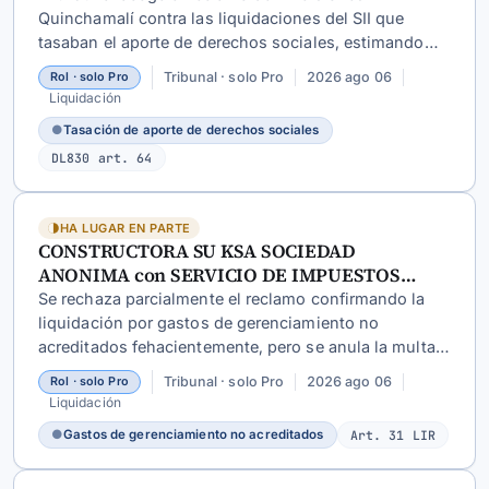
Quinchamalí contra las liquidaciones del SII que
tasaban el aporte de derechos sociales, estimando
que el SII excedió sus facultades al no acreditarse que
Tribunal · solo Pro
2026 ago 06
Rol · solo Pro
el valor fuera notoriamente inferior a los de mercado
Liquidación
ni a los de convenciones similares.
●
Tasación de aporte de derechos sociales
DL830 art. 64
HA LUGAR EN PARTE
CONSTRUCTORA SU KSA SOCIEDAD
ANONIMA con SERVICIO DE IMPUESTOS
INTERNOS
Se rechaza parcialmente el reclamo confirmando la
liquidación por gastos de gerenciamiento no
acreditados fehacientemente, pero se anula la multa
del
art. 97 N°11 CT
por falta de retardo en enterar
Tribunal · solo Pro
2026 ago 06
Rol · solo Pro
impuestos.
Liquidación
●
Gastos de gerenciamiento no acreditados
Art. 31 LIR