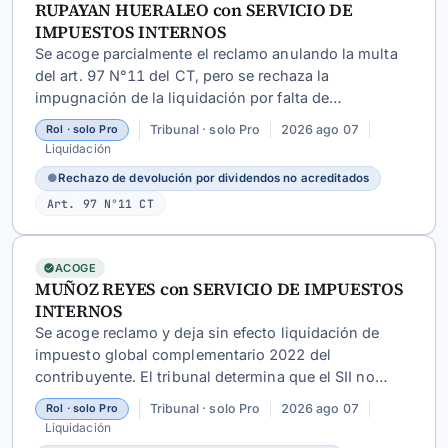
RUPAYAN HUERALEO con SERVICIO DE
IMPUESTOS INTERNOS
Se acoge parcialmente el reclamo anulando la multa
del art. 97 N°11 del CT, pero se rechaza la
impugnación de la liquidación por falta de
acreditación de la calidad de accionista y percepción
Tribunal · solo Pro
2026 ago 07
Rol · solo Pro
de dividendos, reconociendo válida la prescripción
Liquidación
extraordinaria de 6 años por declaración
●
Rechazo de devolución por dividendos no acreditados
maliciosamente falsa.
Art. 97 N°11 CT
ACOGE
MUÑOZ REYES con SERVICIO DE IMPUESTOS
INTERNOS
Se acoge reclamo y deja sin efecto liquidación de
impuesto global complementario 2022 del
contribuyente. El tribunal determina que el SII no
acreditó procedencia de agregado de renta ni que
Tribunal · solo Pro
2026 ago 07
Rol · solo Pro
crédito de sociedad careciera de sustento,
Liquidación
desvirtuando las observaciones A63 y G17.