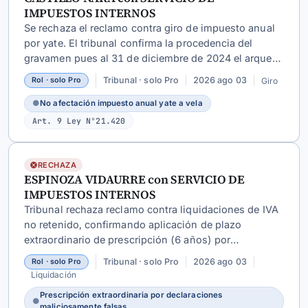
IMPUESTOS INTERNOS
Se rechaza el reclamo contra giro de impuesto anual
por yate. El tribunal confirma la procedencia del
gravamen pues al 31 de diciembre de 2024 el arqueo
bruto oficial era 20,56 (superior al límite de 20 para
Tribunal · solo Pro
2026 ago 03
Giro
Rol · solo Pro
no afectación) y no se acreditó uso en campeonatos
federados.
●
No afectación impuesto anual yate a vela
Art. 9 Ley N°21.420
RECHAZA
ESPINOZA VIDAURRE con SERVICIO DE
IMPUESTOS INTERNOS
Tribunal rechaza reclamo contra liquidaciones de IVA
no retenido, confirmando aplicación de plazo
extraordinario de prescripción (6 años) por
declaraciones maliciosamente falsas en compraventa
Tribunal · solo Pro
2026 ago 03
Rol · solo Pro
de chatarra.
Liquidación
Prescripción extraordinaria por declaraciones
●
maliciosamente falsas