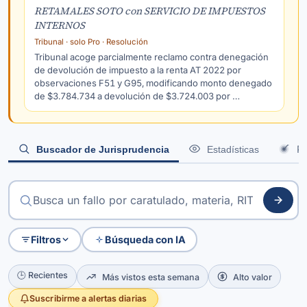
RETAMALES SOTO con SERVICIO DE IMPUESTOS
INTERNOS
Tribunal · solo Pro · Resolución
Tribunal acoge parcialmente reclamo contra denegación
de devolución de impuesto a la renta AT 2022 por
observaciones F51 y G95, modificando monto denegado
de $3.784.734 a devolución de $3.724.003 por …
Po
Buscador de Jurisprudencia
Estadísticas
Filtros
Búsqueda con IA
🕒 Recientes
Más vistos esta semana
Alto valor
Suscribirme a alertas diarias