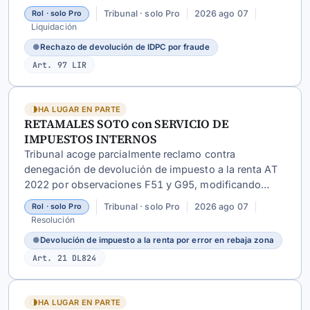
fraude. Se confirma el reintegro pero se anula la multa
Tribunal · solo Pro
2026 ago 07
Rol · solo Pro
por carecer de fundamento legal específico.
Liquidación
●
Rechazo de devolución de IDPC por fraude
Art. 97 LIR
HA LUGAR EN PARTE
RETAMALES SOTO con SERVICIO DE
IMPUESTOS INTERNOS
Tribunal acoge parcialmente reclamo contra
denegación de devolución de impuesto a la renta AT
2022 por observaciones F51 y G95, modificando
monto denegado de
$3.784.734
a devolución de
Tribunal · solo Pro
2026 ago 07
Rol · solo Pro
$3.724.003
por error en rebaja de zona D.L. 889.
Resolución
●
Devolución de impuesto a la renta por error en rebaja zona
Art. 21 DL824
HA LUGAR EN PARTE