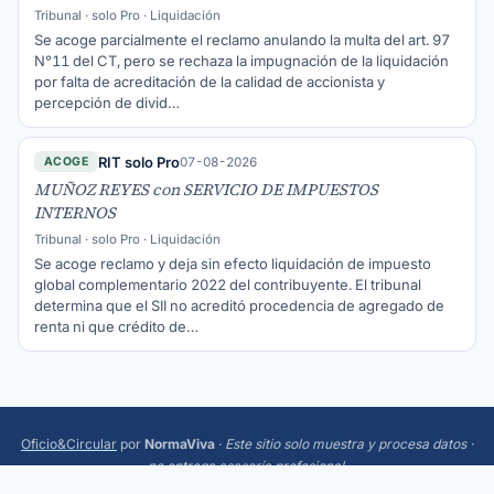
Tribunal · solo Pro · Liquidación
Se acoge parcialmente el reclamo anulando la multa del art. 97
N°11 del CT, pero se rechaza la impugnación de la liquidación
por falta de acreditación de la calidad de accionista y
percepción de divid…
RIT solo Pro
07-08-2026
ACOGE
MUÑOZ REYES con SERVICIO DE IMPUESTOS
INTERNOS
Tribunal · solo Pro · Liquidación
Se acoge reclamo y deja sin efecto liquidación de impuesto
global complementario 2022 del contribuyente. El tribunal
determina que el SII no acreditó procedencia de agregado de
renta ni que crédito de…
Oficio&Circular
por
NormaViva
·
Este sitio solo muestra y procesa datos ·
no entrega asesoría profesional
.
Más:
Trending
·
Acerca
·
Privacidad
·
Términos
·