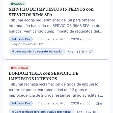
ACOGE
SERVICIO DE IMPUESTOS INTERNOS con
SERVICIOS RIMS SPA
Tribunal acoge requerimiento del SII para obtener
información bancaria de SERVICIOS RIMS SPA en dos
bancos, verificando cumplimiento de requisitos del
art. 62 N°4 CT
para investigar presunta comisión de
Tribunal · solo Pro
2026 ago 06
Rol · solo Pro
delitos tributarios mediante emisión de facturas
Requerimiento Art. 62
falsas.
●
Levantamiento secreto bancario
Art. 62 N°4 CT
RECHAZA
BORDOLI TISKA con SERVICIO DE
IMPUESTOS INTERNOS
Tribunal rechaza reclamación de giros de impuesto
territorial por extemporaneidad de 12 giros e
improcedencia de 2 giros restantes, al no acreditarse
disconformidad entre estos y el avalúo que les sirve
Tribunal · solo Pro
2026 ago 05
Giro
Rol · solo Pro
de base.
●
Conformidad giro con avalúo territorial
Art. 124 CT