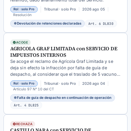
Tribunal · solo Pro
2026 ago 05
Rol · solo Pro
Resolución
●
Devolución de retenciones declaradas
Art. 6 DL830
ACOGE
AGRICOLA GRAF LIMITADA con SERVICIO DE
IMPUESTOS INTERNOS
Se acoge el reclamo de Agrícola Graf Limitada y se
deja sin efecto la infracción por falta de guía de
despacho, al considerar que el traslado de 5 vacunos
era continuación de operación previamente
Tribunal · solo Pro
2026 ago 04
Rol · solo Pro
documentada y no una nueva operación
Artículo 97 N° 10 del CT
independiente.
●
Falta de guía de despacho en continuación de operación
Art. 4 DL825
RECHAZA
CASTILLO NARA con SERVICIO DE