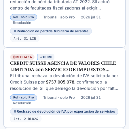
reducción de pérdida tributaria AT 2022. SII actuó
dentro de facultades fiscalizadoras al exigir
acreditación fehaciente de pérdidas de arrastre, no
Tribunal · solo Pro
2026 jul 31
Rol · solo Pro
configurándose vulneración a artículos 59, 25 CT ni
Resolución
doctrina de actos propios.
●
Reducción de pérdida tributaria de arrastre
Art. 31 LIR
RECHAZA
+100M
CREDIT SUISSE AGENCIA DE VALORES CHILE
LIMITADA con SERVICIO DE IMPUESTOS
INTERNOS
El tribunal rechaza la devolución de IVA solicitada por
Credit Suisse por
$737.005.078
, confirmando la
resolución del SII que deniegó la devolución por falta
de acreditación de que los servicios prestados
Tribunal · solo Pro
2026 jul 31
Rol · solo Pro
cumplían requisitos de exportación según la
Resolución
normativa aduanera y tributaria.
●
Rechazo de devolución de IVA por exportación de servicios
Art. 2 DL824