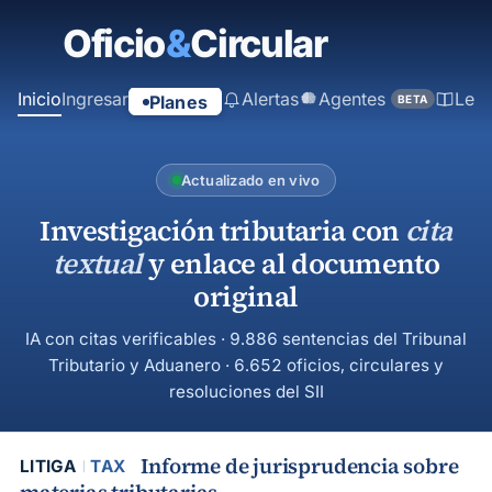
contenido
principal
Inicio
Ingresar
Alertas
Agentes
Ley
Planes
BETA
Actualizado en vivo
Investigación tributaria con
cita
textual
y enlace al documento
original
IA con citas verificables · 9.886 sentencias del Tribunal
Tributario y Aduanero · 6.652 oficios, circulares y
resoluciones del SII
Informe de jurisprudencia sobre
LITIGA
TAX