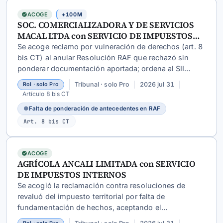
ACOGE
+100M
SOC. COMERCIALIZADORA Y DE SERVICIOS
MACAL LTDA con SERVICIO DE IMPUESTOS
INTERNOS
Se acoge reclamo por vulneración de derechos (art. 8
bis CT) al anular Resolución RAF que rechazó sin
ponderar documentación aportada; ordena al SII
emitir nuevo pronunciamiento considerando todos
Tribunal · solo Pro
2026 jul 31
Rol · solo Pro
los antecedentes del contribuyente.
Artículo 8 bis CT
●
Falta de ponderación de antecedentes en RAF
Art. 8 bis CT
ACOGE
AGRÍCOLA ANCALI LIMITADA con SERVICIO
DE IMPUESTOS INTERNOS
Se acogió la reclamación contra resoluciones de
revaluó del impuesto territorial por falta de
fundamentación de hechos, aceptando el
allanamiento total del SII.