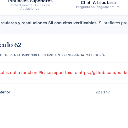
Tribunales Superiores
Chat IA tributaria
Corte Suprema · Cortes de
Pregunta en lenguaje natural
Apelaciones
culares y resoluciones SII con citas verificables.
Si prefieres pre
culo 62
o de renta imponible en impuestos segunda categoría
t.at is not a function Please report this to https://github.com/mar
terior
92 / 147