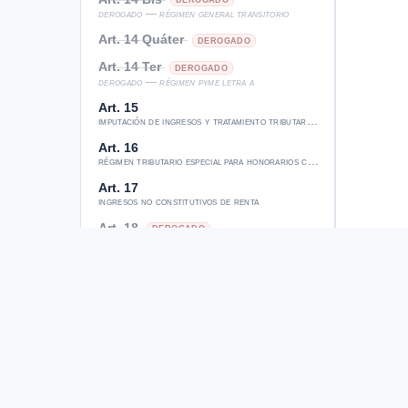
derogado — régimen general transitorio
Art. 14 Quáter
DEROGADO
Art. 14 Ter
DEROGADO
derogado — régimen pyme letra a
Art. 15
imputación de ingresos y tratamiento tributario de fusiones
Art. 16
régimen tributario especial para honorarios con jornada diaria
Art. 17
ingresos no constitutivos de renta
Art. 18
DEROGADO
derogado — mayor valor acciones y derechos
Art. 18 Bis
DEROGADO
derogado — exención ganancia capital fondos
Art. 18 Quater
DEROGADO
derogado — ingreso no renta inmuebles
Art. 18 Ter
DEROGADO
derogado
Art. 19
aplicación de normas sobre rentas agrícolas percibidas o devengad