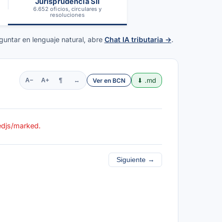
Jurisprudencia SII
6.652 oficios, circulares y
resoluciones
guntar en lenguaje natural, abre
Chat IA tributaria →
.
⬇ .md
Ver en BCN
A−
A+
¶
↔
kedjs/marked.
Siguiente →