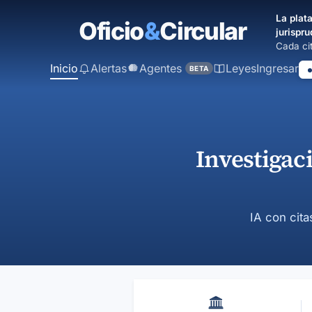
contenido
La plata
principal
jurispru
Cada cit
Inicio
Alertas
Agentes
Leyes
Ingresar
BETA
Investigac
IA con cita