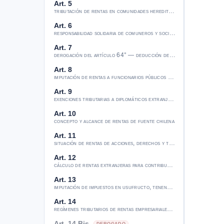
Art. 5
tributación de rentas en comunidades hereditarias
Art. 6
responsabilidad solidaria de comuneros y socios; liberación por indi
Art. 7
derogación del artículo 64° — deducción de gastos diferidos
Art. 8
imputación de rentas a funcionarios públicos en el extranjero
Art. 9
exenciones tributarias a diplomáticos extranjeros con reciprocida
Art. 10
concepto y alcance de rentas de fuente chilena
Art. 11
situación de rentas de acciones, derechos y títulos de deuda
Art. 12
cálculo de rentas extranjeras para contribuyentes chilenos
Art. 13
imputación de impuestos en usufructo, tenencia y participaciones
Art. 14
regímenes tributarios de rentas empresariales retiradas
Art. 14 Bis
DEROGADO