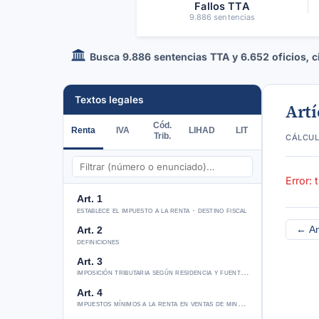
Fallos TTA
9.886 sentencias
Busca 9.886 sentencias TTA y 6.652 oficios, cir
Textos legales
Artí
Cód.
Renta
IVA
LIHAD
LIT
cálcul
Trib.
Error: 
Art. 1
establece el impuesto a la renta · destino fiscal
← An
Art. 2
definiciones
Art. 3
imposición tributaria según residencia y fuente de renta
Art. 4
impuestos mínimos a la renta en ventas de minerales desde 1975