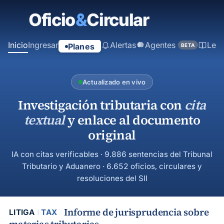
contenido
principal
Inicio
Ingresar
Alertas
Agentes
Ley
Planes
BETA
Actualizado en vivo
Investigación tributaria con
cita
textual
y enlace al documento
original
IA con citas verificables · 9.886 sentencias del Tribunal
Tributario y Aduanero · 6.652 oficios, circulares y
resoluciones del SII
Informe de jurisprudencia sobre
LITIGA
TAX