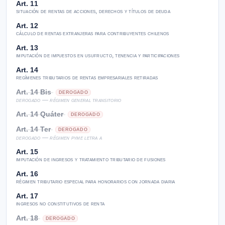
Art. 11
situación de rentas de acciones, derechos y títulos de deuda
Art. 12
cálculo de rentas extranjeras para contribuyentes chilenos
Art. 13
imputación de impuestos en usufructo, tenencia y participaciones
Art. 14
regímenes tributarios de rentas empresariales retiradas
Art. 14 Bis
DEROGADO
derogado — régimen general transitorio
Art. 14 Quáter
DEROGADO
Art. 14 Ter
DEROGADO
derogado — régimen pyme letra a
Art. 15
imputación de ingresos y tratamiento tributario de fusiones
Art. 16
régimen tributario especial para honorarios con jornada diaria
Art. 17
ingresos no constitutivos de renta
Art. 18
DEROGADO