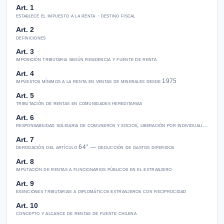
Art. 1
establece el impuesto a la renta · destino fiscal
Art. 2
definiciones
Art. 3
imposición tributaria según residencia y fuente de renta
Art. 4
impuestos mínimos a la renta en ventas de minerales desde 1975
Art. 5
tributación de rentas en comunidades hereditarias
Art. 6
responsabilidad solidaria de comuneros y socios; liberación por individualización
Art. 7
derogación del artículo 64° — deducción de gastos diferidos
Art. 8
imputación de rentas a funcionarios públicos en el extranjero
Art. 9
exenciones tributarias a diplomáticos extranjeros con reciprocidad
Art. 10
concepto y alcance de rentas de fuente chilena