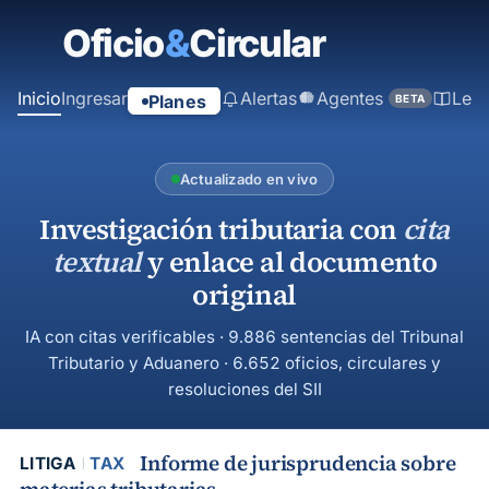
contenido
principal
Inicio
Ingresar
Alertas
Agentes
Ley
Planes
BETA
Actualizado en vivo
Investigación tributaria con
cita
textual
y enlace al documento
original
IA con citas verificables · 9.886 sentencias del Tribunal
Tributario y Aduanero · 6.652 oficios, circulares y
resoluciones del SII
Informe de jurisprudencia sobre
LITIGA
TAX