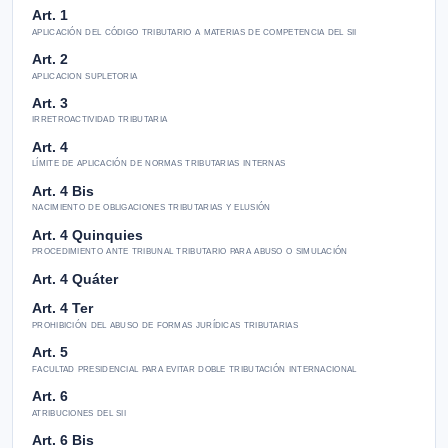
Art. 1
aplicación del código tributario a materias de competencia del sii
Art. 2
aplicacion supletoria
Art. 3
irretroactividad tributaria
Art. 4
límite de aplicación de normas tributarias internas
Art. 4 Bis
nacimiento de obligaciones tributarias y elusión
Art. 4 Quinquies
procedimiento ante tribunal tributario para abuso o simulación
Art. 4 Quáter
Art. 4 Ter
prohibición del abuso de formas jurídicas tributarias
Art. 5
facultad presidencial para evitar doble tributación internacional
Art. 6
atribuciones del sii
Art. 6 Bis