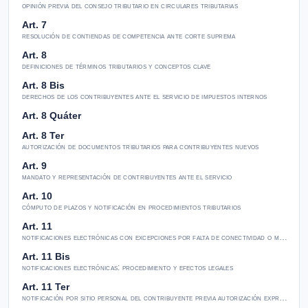
opinión previa del consejo tributario en circulares tributarias
Art. 7
resolución de contiendas de competencia ante corte suprema
Art. 8
definiciones de términos tributarios y conceptos clave
Art. 8 Bis
derechos de los contribuyentes ante el servicio de impuestos internos
Art. 8 Quáter
Art. 8 Ter
autorización de documentos tributarios para contribuyentes nuevos
Art. 9
mandato y representación de contribuyentes ante el servicio
Art. 10
cómputo de plazos y notificación en procedimientos tributarios
Art. 11
notificaciones electrónicas con excepciones por falta de conectividad o medios
Art. 11 Bis
notificaciones electrónicas: procedimiento y efectos legales
Art. 11 Ter
notificación por sitio personal del contribuyente previa autorización expresa