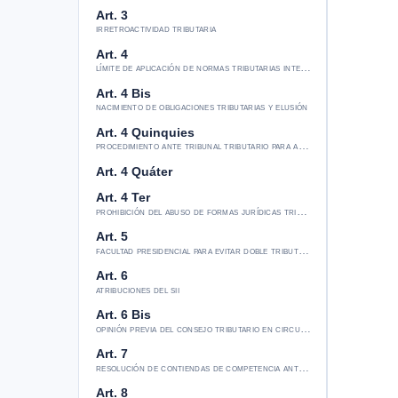
Art. 3
irretroactividad tributaria
Art. 4
límite de aplicación de normas tributarias internas
Art. 4 Bis
nacimiento de obligaciones tributarias y elusión
Art. 4 Quinquies
procedimiento ante tribunal tributario para abuso o simulación
Art. 4 Quáter
Art. 4 Ter
prohibición del abuso de formas jurídicas tributarias
Art. 5
facultad presidencial para evitar doble tributación internacional
Art. 6
atribuciones del sii
Art. 6 Bis
opinión previa del consejo tributario en circulares tributarias
Art. 7
resolución de contiendas de competencia ante corte suprema
Art. 8