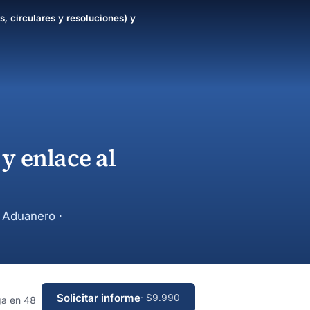
s, circulares y resoluciones) y
y enlace al
y Aduanero ·
Solicitar informe
· $9.990
ga en 48