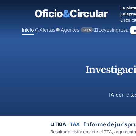
contenido
La plata
principal
jurispru
Cada cit
Inicio
Alertas
Agentes
Leyes
Ingresar
BETA
Investigac
IA con cita
Informe de jurispr
LITIGA
TAX
Resultado histórico ante el TTA, argument