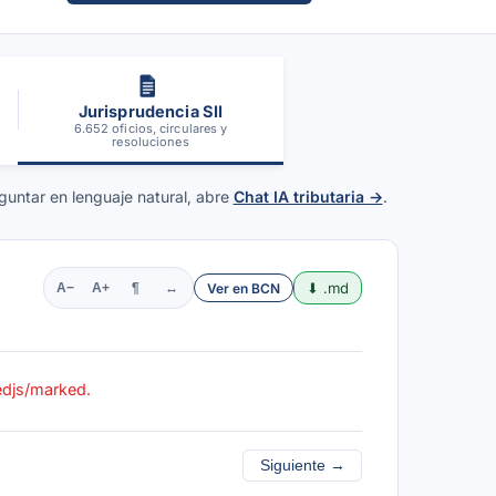
Jurisprudencia SII
6.652 oficios, circulares y
resoluciones
guntar en lenguaje natural, abre
Chat IA tributaria →
.
⬇ .md
Ver en BCN
A−
A+
¶
↔
kedjs/marked.
Siguiente →