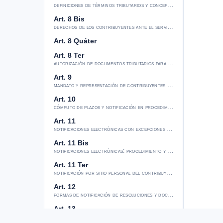
definiciones de términos tributarios y conceptos clave
Art. 8 Bis
derechos de los contribuyentes ante el servicio de impuestos inte
Art. 8 Quáter
Art. 8 Ter
autorización de documentos tributarios para contribuyentes nuevo
Art. 9
mandato y representación de contribuyentes ante el servicio
Art. 10
cómputo de plazos y notificación en procedimientos tributarios
Art. 11
notificaciones electrónicas con excepciones por falta de conectivi
Art. 11 Bis
notificaciones electrónicas: procedimiento y efectos legales
Art. 11 Ter
notificación por sitio personal del contribuyente previa autorizaci
Art. 12
formas de notificación de resoluciones y documentos judiciales
Art. 13
notificación electrónica y domicilio del contribuyente