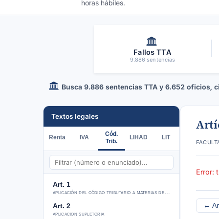
horas hábiles.
Fallos TTA
9.886 sentencias
Busca 9.886 sentencias TTA y 6.652 oficios, cir
Textos legales
Artí
Cód.
Renta
IVA
LIHAD
LIT
facult
Trib.
Error: 
Art. 1
aplicación del código tributario a materias de competencia del sii
← An
Art. 2
aplicacion supletoria