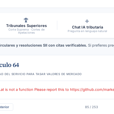
Tribunales Superiores
Chat IA tributaria
Corte Suprema · Cortes de
Pregunta en lenguaje natural
Apelaciones
culares y resoluciones SII con citas verificables.
Si prefieres pre
culo 64
ad del servicio para tasar valores de mercado
t.at is not a function Please report this to https://github.com/mar
terior
85 / 253