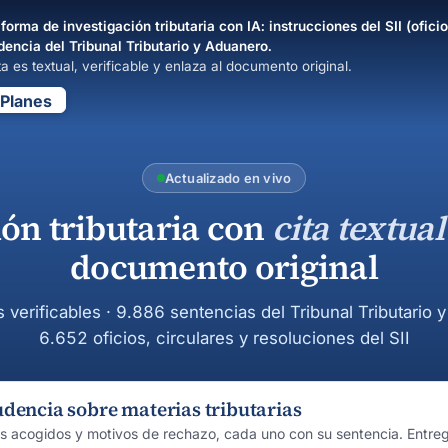
forma de investigación tributaria con IA: instrucciones del SII (oficio
dencia del Tribunal Tributario y Aduanero.
a es textual, verificable y enlaza al documento original.
Planes
Actualizado en vivo
ión tributaria con
cita textual
documento original
s verificables · 9.886 sentencias del Tribunal Tributario 
6.652 oficios, circulares y resoluciones del SII
udencia sobre materias tributarias
os acogidos y motivos de rechazo, cada uno con su sentencia. Entre