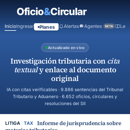
contenido
principal
Inicio
Ingresar
Alertas
Agentes
Ley
Planes
BETA
Actualizado en vivo
Investigación tributaria con
cita
textual
y enlace al documento
original
IA con citas verificables · 9.886 sentencias del Tribunal
Tributario y Aduanero · 6.652 oficios, circulares y
resoluciones del SII
Informe de jurisprudencia sobre
LITIGA
TAX