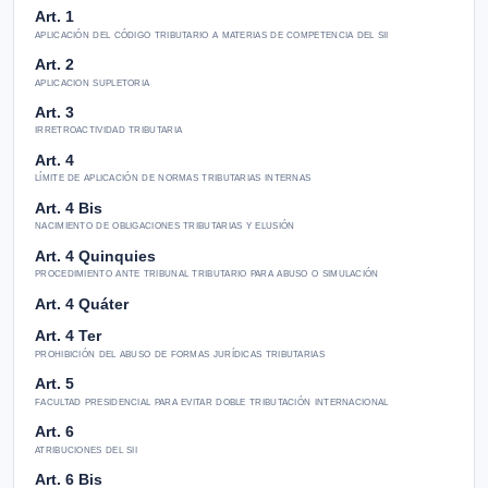
Art. 1
aplicación del código tributario a materias de competencia del sii
Art. 2
aplicacion supletoria
Art. 3
irretroactividad tributaria
Art. 4
límite de aplicación de normas tributarias internas
Art. 4 Bis
nacimiento de obligaciones tributarias y elusión
Art. 4 Quinquies
procedimiento ante tribunal tributario para abuso o simulación
Art. 4 Quáter
Art. 4 Ter
prohibición del abuso de formas jurídicas tributarias
Art. 5
facultad presidencial para evitar doble tributación internacional
Art. 6
atribuciones del sii
Art. 6 Bis