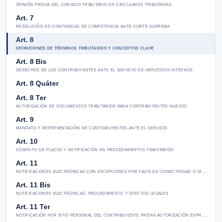
opinión previa del consejo tributario en circulares tributarias
Art. 7
resolución de contiendas de competencia ante corte suprema
Art. 8
definiciones de términos tributarios y conceptos clave
Art. 8 Bis
derechos de los contribuyentes ante el servicio de impuestos internos
Art. 8 Quáter
Art. 8 Ter
autorización de documentos tributarios para contribuyentes nuevos
Art. 9
mandato y representación de contribuyentes ante el servicio
Art. 10
cómputo de plazos y notificación en procedimientos tributarios
Art. 11
notificaciones electrónicas con excepciones por falta de conectividad o medios
Art. 11 Bis
notificaciones electrónicas: procedimiento y efectos legales
Art. 11 Ter
notificación por sitio personal del contribuyente previa autorización expresa