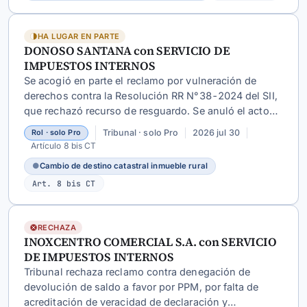
HA LUGAR EN PARTE
DONOSO SANTANA con SERVICIO DE
IMPUESTOS INTERNOS
Se acogió en parte el reclamo por vulneración de
derechos contra la Resolución RR N°38-2024 del SII,
que rechazó recurso de resguardo. Se anuló el acto
por falta de fundamentación, congruencia y
Tribunal · solo Pro
2026 jul 30
Rol · solo Pro
apreciación fundada de antecedentes, ordenando
Artículo 8 bis CT
nueva resolución del Director.
●
Cambio de destino catastral inmueble rural
Art. 8 bis CT
RECHAZA
INOXCENTRO COMERCIAL S.A. con SERVICIO
DE IMPUESTOS INTERNOS
Tribunal rechaza reclamo contra denegación de
devolución de saldo a favor por PPM, por falta de
acreditación de veracidad de declaración y