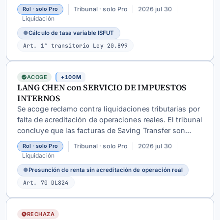
directamente la fórmula legal con decimales
Tribunal · solo Pro
2026 jul 30
Rol · solo Pro
conservados, resultando una tasa de
Liquidación
19,346127559412% (no 19% ni 20%).
●
Cálculo de tasa variable ISFUT
Art. 1° transitorio Ley 20.899
ACOGE
+100M
LANG CHEN con SERVICIO DE IMPUESTOS
INTERNOS
Se acoge reclamo contra liquidaciones tributarias por
falta de acreditación de operaciones reales. El tribunal
concluye que las facturas de Saving Transfer son
ideológicamente falsas, no existió hecho base para
Tribunal · solo Pro
2026 jul 30
Rol · solo Pro
aplicar presunción de renta del
artículo 70 LIR
, y las
Liquidación
liquidaciones adolecen de falta de causa y
●
Presunción de renta sin acreditación de operación real
motivación.
Art. 70 DL824
RECHAZA