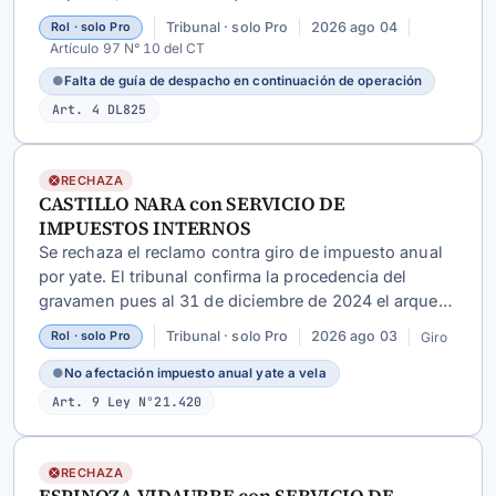
era continuación de operación previamente
Tribunal · solo Pro
2026 ago 04
Rol · solo Pro
documentada y no una nueva operación
Artículo 97 N° 10 del CT
independiente.
●
Falta de guía de despacho en continuación de operación
Art. 4 DL825
RECHAZA
CASTILLO NARA con SERVICIO DE
IMPUESTOS INTERNOS
Se rechaza el reclamo contra giro de impuesto anual
por yate. El tribunal confirma la procedencia del
gravamen pues al 31 de diciembre de 2024 el arqueo
bruto oficial era 20,56 (superior al límite de 20 para
Tribunal · solo Pro
2026 ago 03
Giro
Rol · solo Pro
no afectación) y no se acreditó uso en campeonatos
federados.
●
No afectación impuesto anual yate a vela
Art. 9 Ley N°21.420
RECHAZA