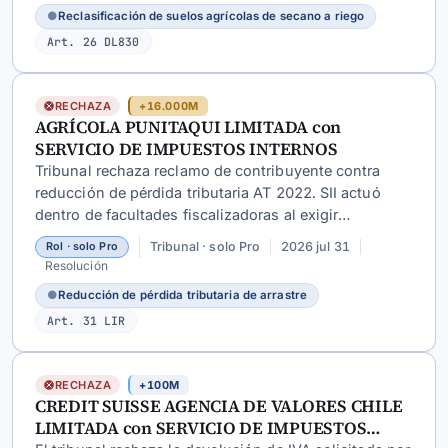
a normativa vigente.
●
Reclasificación de suelos agrícolas de secano a riego
Art. 26 DL830
RECHAZA
+16.000M
AGRÍCOLA PUNITAQUI LIMITADA con
SERVICIO DE IMPUESTOS INTERNOS
Tribunal rechaza reclamo de contribuyente contra
reducción de pérdida tributaria AT 2022. SII actuó
dentro de facultades fiscalizadoras al exigir
acreditación fehaciente de pérdidas de arrastre, no
Tribunal · solo Pro
2026 jul 31
Rol · solo Pro
configurándose vulneración a artículos 59, 25 CT ni
Resolución
doctrina de actos propios.
●
Reducción de pérdida tributaria de arrastre
Art. 31 LIR
RECHAZA
+100M
CREDIT SUISSE AGENCIA DE VALORES CHILE
LIMITADA con SERVICIO DE IMPUESTOS