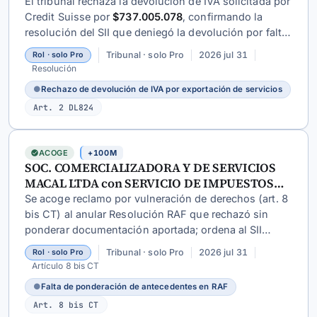
INTERNOS
El tribunal rechaza la devolución de IVA solicitada por
Credit Suisse por
$737.005.078
, confirmando la
resolución del SII que deniegó la devolución por falta
de acreditación de que los servicios prestados
Tribunal · solo Pro
2026 jul 31
Rol · solo Pro
cumplían requisitos de exportación según la
Resolución
normativa aduanera y tributaria.
●
Rechazo de devolución de IVA por exportación de servicios
Art. 2 DL824
ACOGE
+100M
SOC. COMERCIALIZADORA Y DE SERVICIOS
MACAL LTDA con SERVICIO DE IMPUESTOS
INTERNOS
Se acoge reclamo por vulneración de derechos (art. 8
bis CT) al anular Resolución RAF que rechazó sin
ponderar documentación aportada; ordena al SII
emitir nuevo pronunciamiento considerando todos
Tribunal · solo Pro
2026 jul 31
Rol · solo Pro
los antecedentes del contribuyente.
Artículo 8 bis CT
●
Falta de ponderación de antecedentes en RAF
Art. 8 bis CT