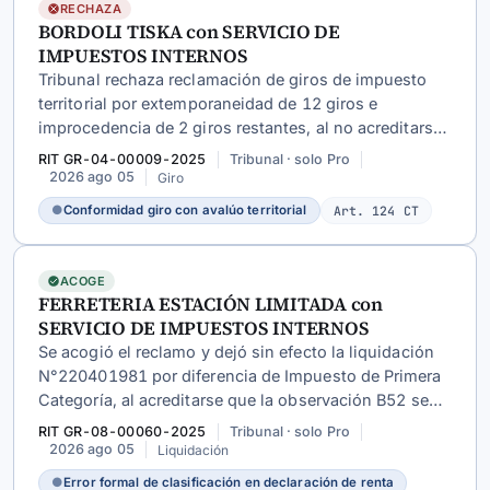
RECHAZA
BORDOLI TISKA con SERVICIO DE
IMPUESTOS INTERNOS
Tribunal rechaza reclamación de giros de impuesto
territorial por extemporaneidad de 12 giros e
improcedencia de 2 giros restantes, al no acreditarse
disconformidad entre estos y el avalúo que les sirve
RIT GR-04-00009-2025
Tribunal · solo Pro
de base.
2026 ago 05
Giro
●
Conformidad giro con avalúo territorial
Art. 124 CT
ACOGE
FERRETERIA ESTACIÓN LIMITADA con
SERVICIO DE IMPUESTOS INTERNOS
Se acogió el reclamo y dejó sin efecto la liquidación
N°220401981 por diferencia de Impuesto de Primera
Categoría, al acreditarse que la observación B52 se
originó en un error formal de clasificación en la DJ
RIT GR-08-00060-2025
Tribunal · solo Pro
1948, posteriormente rectificado por la contribuyente.
2026 ago 05
Liquidación
●
Error formal de clasificación en declaración de renta