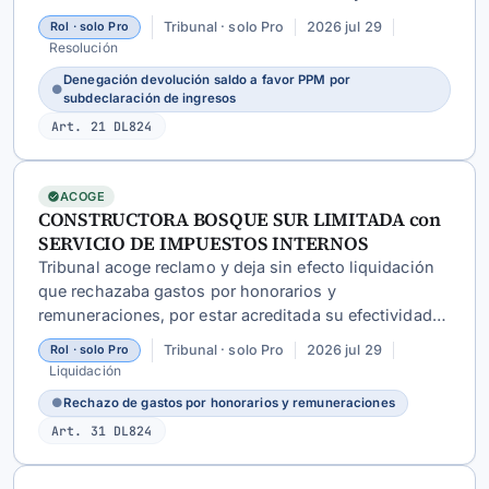
subdeclaración de ingresos detectada.
Tribunal · solo Pro
2026 jul 29
Rol · solo Pro
Resolución
Denegación devolución saldo a favor PPM por
●
subdeclaración de ingresos
Art. 21 DL824
ACOGE
CONSTRUCTORA BOSQUE SUR LIMITADA con
SERVICIO DE IMPUESTOS INTERNOS
Tribunal acoge reclamo y deja sin efecto liquidación
que rechazaba gastos por honorarios y
remuneraciones, por estar acreditada su efectividad
mediante prueba documental y testimonial, pese a
Tribunal · solo Pro
2026 jul 29
Rol · solo Pro
inconsistencias formales en declaraciones.
Liquidación
●
Rechazo de gastos por honorarios y remuneraciones
Art. 31 DL824