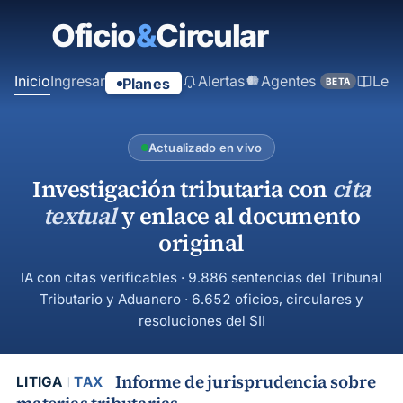
contenido
principal
Inicio
Ingresar
Alertas
Agentes
Ley
Planes
BETA
Actualizado en vivo
Investigación tributaria con
cita
textual
y enlace al documento
original
IA con citas verificables · 9.886 sentencias del Tribunal
Tributario y Aduanero · 6.652 oficios, circulares y
resoluciones del SII
Informe de jurisprudencia sobre
LITIGA
TAX