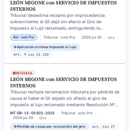
LEÓN MIGONE con SERVICIO DE IMPUESTOS
INTERNOS
Tribunal desestima reclamo por improcedencia
sobreviniente: el SII dejó sin efecto el Giro de
Impuesto al Lujo reclamado, extinguiendo la
controversia.
Tribunal · solo Pro
2026 jul 30
Giro
Rol · solo Pro
●
Aplicación errónea Impuesto al Lujo
Art. 9 Ley 21.420
RECHAZA
LEÓN MIGONE con SERVICIO DE IMPUESTOS
INTERNOS
Tribunal rechaza reclamación tributaria por pérdida de
causa al haber el SII dejado sin efecto el giro de
impuesto al lujo reclamado mediante Resolución Nº
50963707 de 18 de febrero de 2026.
RIT GR-15-00303-2025
Tribunal · solo Pro
2026 jul 30
Giro
●
Pérdida de causa por revocación del giro
Art. 124 CT