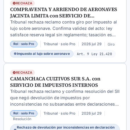
RECHAZA
COMPRAVENTA Y ARRIENDO DE AERONAVES
JACINTA LIMITA con SERVICIO DE
IMPUESTOS INTERNOS
Tribunal rechaza reclamo contra giro por impuesto al
lujo sobre aeronave. Confirma validez del acto: ley
satisface reserva legal sin reglamento; tasación es
objetiva y documentada; reclamante no prueba
Tribunal · solo Pro
2026 jul 29
Giro
Rol · solo Pro
exención.
●
Impuesto al lujo sobre aeronave
Art. 9 Ley 21.420
RECHAZA
CAMANCHACA CULTIVOS SUR S.A. con
SERVICIO DE IMPUESTOS INTERNOS
Tribunal rechaza reclamo y confirma resolución del SII
que negó devolución de impuestos por
inconsistencias no subsanadas entre declaraciones
juradas de remuneraciones, sin acreditación
Tribunal · solo Pro
2026 jul 29
Rol · solo Pro
suficiente del resultado tributario.
Resolución
Rechazo de devolución por inconsistencias en declaración
●