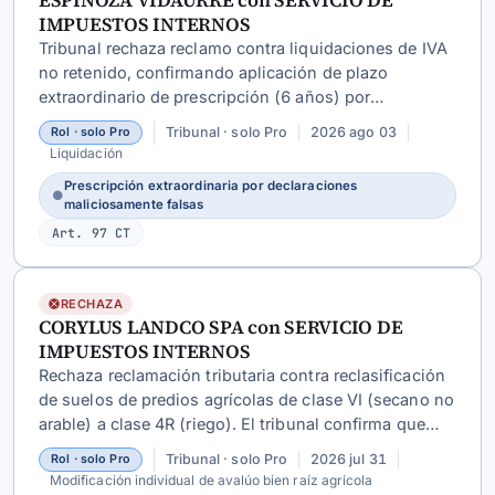
ESPINOZA VIDAURRE con SERVICIO DE
IMPUESTOS INTERNOS
Tribunal rechaza reclamo contra liquidaciones de IVA
no retenido, confirmando aplicación de plazo
extraordinario de prescripción (6 años) por
declaraciones maliciosamente falsas en compraventa
Tribunal · solo Pro
2026 ago 03
Rol · solo Pro
de chatarra.
Liquidación
Prescripción extraordinaria por declaraciones
●
maliciosamente falsas
Art. 97 CT
RECHAZA
CORYLUS LANDCO SPA con SERVICIO DE
IMPUESTOS INTERNOS
Rechaza reclamación tributaria contra reclasificación
de suelos de predios agrícolas de clase VI (secano no
arable) a clase 4R (riego). El tribunal confirma que
~545 ha con plantaciones de avellano bajo riego
Tribunal · solo Pro
2026 jul 31
Rol · solo Pro
tecnificado califican como terreno de riego conforme
Modificación individual de avalúo bien raíz agrícola