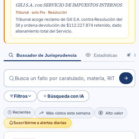
GILI S.A. con SERVICIO DE IMPUESTOS INTERNOS
Tribunal · solo Pro · Resolución
Tribunal acoge reclamo de Gili S.A. contra Resolución del
SII y ordena devolución de $112.227.874 retenido, dado
allanamiento total del Servicio.
Po
Buscador de Jurisprudencia
Estadísticas
Filtros
Búsqueda con IA
🕒 Recientes
Más vistos esta semana
Alto valor
Suscribirme a alertas diarias