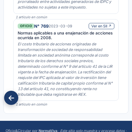
prorrateado entre actividades generadoras de IDPC y
actividades no sujetas a este impuesto.
1 artículo en común
N° 769
2023-03-09
Ver en SII ↗
OFICIO
Normas aplicables a una enajenación de acciones
ocurrida en 2008.
El costo tributario de acciones originadas de
transformación de sociedad de responsabilidad
limitada en sociedad anónima corresponde al costo
tributario de los derechos sociales previos,
determinado conforme al N° 9 del artículo 41 de la LIR
vigente a la fecha de enajenación. La rectificación del
reajuste del IPC aplicada al valor de inversión tiene
calificación tributaria de capital propio conforme al N°
13 del artículo 41, no constituyendo renta no
tributable que deba registrarse en REX.
1 artículo en común
Oficio&Circular
por
NormaViva
·
Este sitio solo muestra y procesa datos ·