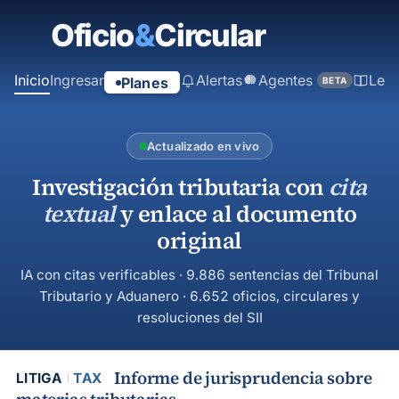
contenido
principal
Inicio
Ingresar
Alertas
Agentes
Ley
Planes
BETA
Actualizado en vivo
Investigación tributaria con
cita
textual
y enlace al documento
original
IA con citas verificables · 9.886 sentencias del Tribunal
Tributario y Aduanero · 6.652 oficios, circulares y
resoluciones del SII
Informe de jurisprudencia sobre
LITIGA
TAX