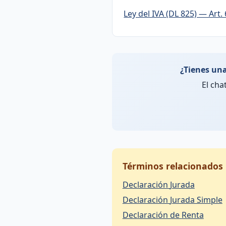
Ley del IVA (DL 825) — Art.
¿Tienes una
El cha
Términos relacionados
Declaración Jurada
Declaración Jurada Simple
Declaración de Renta