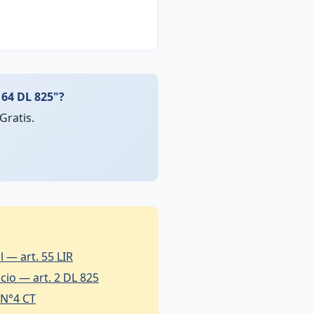
 64 DL 825"?
Gratis.
 — art. 55 LIR
icio — art. 2 DL 825
 N°4 CT