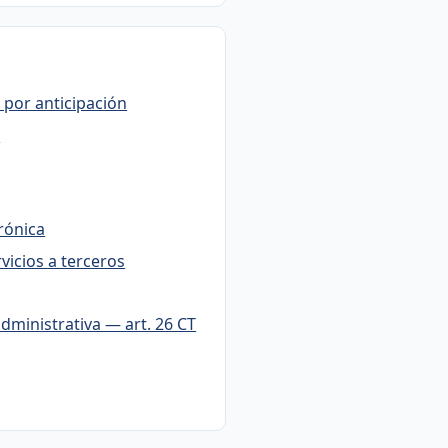
les muebles por anticipación
s
ctrónica
servicios a terceros
dministrativa — art. 26 CT