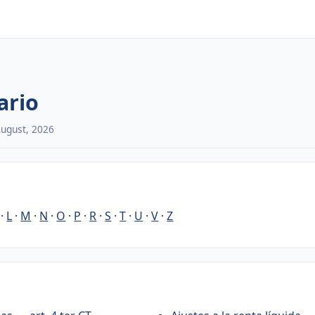
ario
August, 2026
·
L
·
M
·
N
·
O
·
P
·
R
·
S
·
T
·
U
·
V
·
Z