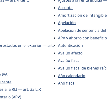
as — art. 4 ter CT
Ajustes a la renta líquida —
Alícuota
Amortización de intangible
Apelación
Apelación de sentencia del
APV y ahorro con beneficio 
prestados en el exterior — art.
Autenticación
Avalúo afecto
Avalúo fiscal
Avalúo fiscal de bienes raíc
 IVA
Año calendario
 renta
Año fiscal
 a la RLI — art. 33 LIR
ntario (APV)