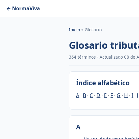
← NormaViva
Inicio
» Glosario
Glosario tribut
364 términos · Actualizado 08 de 
Índice alfabético
A
·
B
·
C
·
D
·
E
·
F
·
G
·
H
·
I
·
J
A