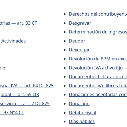
Derechos del contribuyente
orias — art. 33 CT
Desgravar
Determinación de ingresos 
icio de Actividades
Deudor
Devengar
Devolución de PPM en exce
imple
Devolución IVA activo fijo —
Documentos tributarios ele
sual IVA — art. 64 DL 825
Documentos y/o libro
lobal — art. 55 LIR
Donaciones aceptadas como
servicio — art. 2 DL 825
Donación
t. 97 N°4 CT
Débito Fiscal
Días hábiles