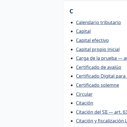
C
Calendario tributario
Capital
Capital efectivo
Capital propio inicial
Carga de la prueba — ar
Certificado de avalúo
Certificado Digita
Certificado solemne
Circular
Citación
Citación del SII — art. 6
Citación y fiscalización