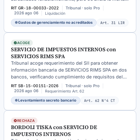
del
art. 97 N°11 CT
por falta de retardo en enterar
RIT GR-18-00033-2022
Tribunal · solo Pro
impuestos.
2026 ago 06
Liquidación
●
Gastos de gerenciamiento no acreditados
Art. 31 LIR
ACOGE
SERVICIO DE IMPUESTOS INTERNOS con
SERVICIOS RIMS SPA
Tribunal acoge requerimiento del SII para obtener
información bancaria de SERVICIOS RIMS SPA en dos
bancos, verificando cumplimiento de requisitos del
art. 62 N°4 CT
para investigar presunta comisión de
RIT SB-15-00151-2026
Tribunal · solo Pro
delitos tributarios mediante emisión de facturas
2026 ago 06
Requerimiento Art. 62
falsas.
●
Levantamiento secreto bancario
Art. 62 N°4 CT
RECHAZA
BORDOLI TISKA con SERVICIO DE
IMPUESTOS INTERNOS