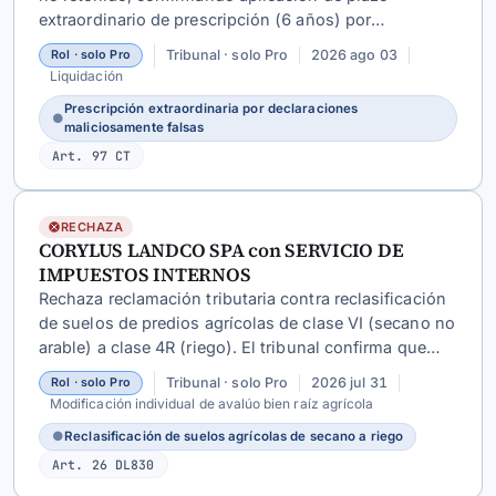
extraordinario de prescripción (6 años) por
declaraciones maliciosamente falsas en compraventa
Tribunal · solo Pro
2026 ago 03
Rol · solo Pro
de chatarra.
Liquidación
Prescripción extraordinaria por declaraciones
●
maliciosamente falsas
Art. 97 CT
RECHAZA
CORYLUS LANDCO SPA con SERVICIO DE
IMPUESTOS INTERNOS
Rechaza reclamación tributaria contra reclasificación
de suelos de predios agrícolas de clase VI (secano no
arable) a clase 4R (riego). El tribunal confirma que
~545 ha con plantaciones de avellano bajo riego
Tribunal · solo Pro
2026 jul 31
Rol · solo Pro
tecnificado califican como terreno de riego conforme
Modificación individual de avalúo bien raíz agrícola
a normativa vigente.
●
Reclasificación de suelos agrícolas de secano a riego
Art. 26 DL830