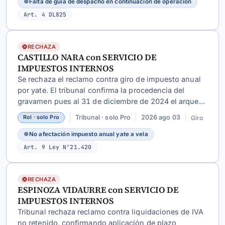
●
Falta de guía de despacho en continuación de operación
Art. 4 DL825
RECHAZA
CASTILLO NARA con SERVICIO DE
IMPUESTOS INTERNOS
Se rechaza el reclamo contra giro de impuesto anual
por yate. El tribunal confirma la procedencia del
gravamen pues al 31 de diciembre de 2024 el arqueo
bruto oficial era 20,56 (superior al límite de 20 para
Tribunal · solo Pro
2026 ago 03
Giro
Rol · solo Pro
no afectación) y no se acreditó uso en campeonatos
federados.
●
No afectación impuesto anual yate a vela
Art. 9 Ley N°21.420
RECHAZA
ESPINOZA VIDAURRE con SERVICIO DE
IMPUESTOS INTERNOS
Tribunal rechaza reclamo contra liquidaciones de IVA
no retenido, confirmando aplicación de plazo