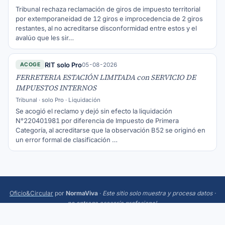
Tribunal rechaza reclamación de giros de impuesto territorial
por extemporaneidad de 12 giros e improcedencia de 2 giros
restantes, al no acreditarse disconformidad entre estos y el
avalúo que les sir…
RIT solo Pro
05-08-2026
ACOGE
FERRETERIA ESTACIÓN LIMITADA con SERVICIO DE
IMPUESTOS INTERNOS
Tribunal · solo Pro · Liquidación
Se acogió el reclamo y dejó sin efecto la liquidación
N°220401981 por diferencia de Impuesto de Primera
Categoría, al acreditarse que la observación B52 se originó en
un error formal de clasificación …
Oficio&Circular
por
NormaViva
·
Este sitio solo muestra y procesa datos ·
no entrega asesoría profesional
.
Más:
Trending
·
Acerca
·
Privacidad
·
Términos
·
¿Sugerencias o errores? Escríbeme a
hola@normaviva.cl
.