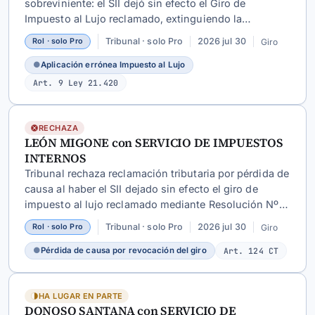
sobreviniente: el SII dejó sin efecto el Giro de
Impuesto al Lujo reclamado, extinguiendo la
controversia.
Tribunal · solo Pro
2026 jul 30
Giro
Rol · solo Pro
●
Aplicación errónea Impuesto al Lujo
Art. 9 Ley 21.420
RECHAZA
LEÓN MIGONE con SERVICIO DE IMPUESTOS
INTERNOS
Tribunal rechaza reclamación tributaria por pérdida de
causa al haber el SII dejado sin efecto el giro de
impuesto al lujo reclamado mediante Resolución Nº
50963707 de 18 de febrero de 2026.
Tribunal · solo Pro
2026 jul 30
Giro
Rol · solo Pro
●
Pérdida de causa por revocación del giro
Art. 124 CT
HA LUGAR EN PARTE
DONOSO SANTANA con SERVICIO DE