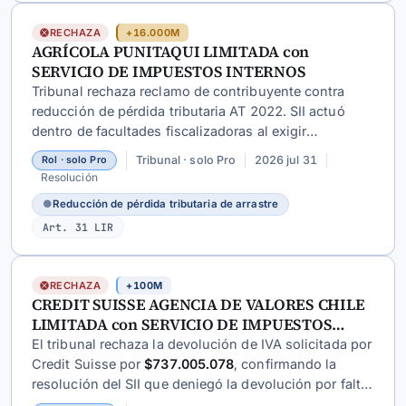
RECHAZA
+16.000M
AGRÍCOLA PUNITAQUI LIMITADA con
SERVICIO DE IMPUESTOS INTERNOS
Tribunal rechaza reclamo de contribuyente contra
reducción de pérdida tributaria AT 2022. SII actuó
dentro de facultades fiscalizadoras al exigir
acreditación fehaciente de pérdidas de arrastre, no
Tribunal · solo Pro
2026 jul 31
Rol · solo Pro
configurándose vulneración a artículos 59, 25 CT ni
Resolución
doctrina de actos propios.
●
Reducción de pérdida tributaria de arrastre
Art. 31 LIR
RECHAZA
+100M
CREDIT SUISSE AGENCIA DE VALORES CHILE
LIMITADA con SERVICIO DE IMPUESTOS
INTERNOS
El tribunal rechaza la devolución de IVA solicitada por
Credit Suisse por
$737.005.078
, confirmando la
resolución del SII que deniegó la devolución por falta
de acreditación de que los servicios prestados