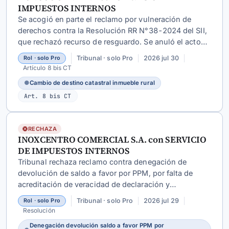
IMPUESTOS INTERNOS
Se acogió en parte el reclamo por vulneración de
derechos contra la Resolución RR N°38-2024 del SII,
que rechazó recurso de resguardo. Se anuló el acto
por falta de fundamentación, congruencia y
Tribunal · solo Pro
2026 jul 30
Rol · solo Pro
apreciación fundada de antecedentes, ordenando
Artículo 8 bis CT
nueva resolución del Director.
●
Cambio de destino catastral inmueble rural
Art. 8 bis CT
RECHAZA
INOXCENTRO COMERCIAL S.A. con SERVICIO
DE IMPUESTOS INTERNOS
Tribunal rechaza reclamo contra denegación de
devolución de saldo a favor por PPM, por falta de
acreditación de veracidad de declaración y
subdeclaración de ingresos detectada.
Tribunal · solo Pro
2026 jul 29
Rol · solo Pro
Resolución
Denegación devolución saldo a favor PPM por