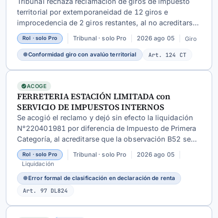
Tribunal rechaza reclamación de giros de impuesto
territorial por extemporaneidad de 12 giros e
improcedencia de 2 giros restantes, al no acreditarse
disconformidad entre estos y el avalúo que les sirve
Tribunal · solo Pro
2026 ago 05
Giro
Rol · solo Pro
de base.
●
Conformidad giro con avalúo territorial
Art. 124 CT
ACOGE
FERRETERIA ESTACIÓN LIMITADA con
SERVICIO DE IMPUESTOS INTERNOS
Se acogió el reclamo y dejó sin efecto la liquidación
N°220401981 por diferencia de Impuesto de Primera
Categoría, al acreditarse que la observación B52 se
originó en un error formal de clasificación en la DJ
Tribunal · solo Pro
2026 ago 05
Rol · solo Pro
1948, posteriormente rectificado por la contribuyente.
Liquidación
●
Error formal de clasificación en declaración de renta
Art. 97 DL824