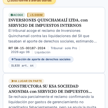
Suscribirme a alertas diarias
ACOGE
+5.000M
INVERSIONES QUINCHAMALÍ LTDA. con
SERVICIO DE IMPUESTOS INTERNOS
El tribunal acoge el reclamo de Inversiones
Quinchamalí contra las liquidaciones del SII que
tasaban el aporte de derechos sociales, estimando
que el SII excedió sus facultades al no acreditarse que
RIT GR-15-00187-2024
Tribunal · solo Pro
el valor fuera notoriamente inferior a los de mercado
2026 ago 06
Liquidación
ni a los de convenciones similares.
●
Tasación de aporte de derechos sociales
DL830 art. 64
HA LUGAR EN PARTE
CONSTRUCTORA SU KSA SOCIEDAD
ANONIMA con SERVICIO DE IMPUESTOS
INTERNOS
Se rechaza parcialmente el reclamo confirmando la
liquidación por gastos de gerenciamiento no
acreditados fehacientemente, pero se anula la multa