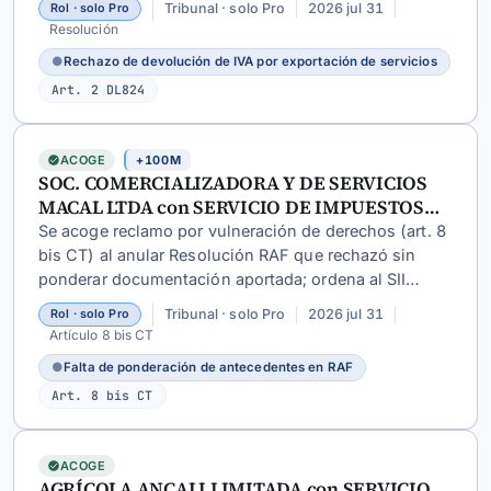
Tribunal · solo Pro
2026 jul 31
Rol · solo Pro
cumplían requisitos de exportación según la
Resolución
normativa aduanera y tributaria.
●
Rechazo de devolución de IVA por exportación de servicios
Art. 2 DL824
ACOGE
+100M
SOC. COMERCIALIZADORA Y DE SERVICIOS
MACAL LTDA con SERVICIO DE IMPUESTOS
INTERNOS
Se acoge reclamo por vulneración de derechos (art. 8
bis CT) al anular Resolución RAF que rechazó sin
ponderar documentación aportada; ordena al SII
emitir nuevo pronunciamiento considerando todos
Tribunal · solo Pro
2026 jul 31
Rol · solo Pro
los antecedentes del contribuyente.
Artículo 8 bis CT
●
Falta de ponderación de antecedentes en RAF
Art. 8 bis CT
ACOGE
AGRÍCOLA ANCALI LIMITADA con SERVICIO