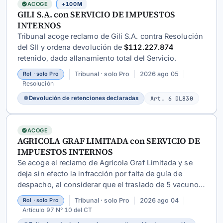
ACOGE
+100M
GILI S.A. con SERVICIO DE IMPUESTOS
INTERNOS
Tribunal acoge reclamo de Gili S.A. contra Resolución
del SII y ordena devolución de
$112.227.874
retenido, dado allanamiento total del Servicio.
Tribunal · solo Pro
2026 ago 05
Rol · solo Pro
Resolución
●
Devolución de retenciones declaradas
Art. 6 DL830
ACOGE
AGRICOLA GRAF LIMITADA con SERVICIO DE
IMPUESTOS INTERNOS
Se acoge el reclamo de Agrícola Graf Limitada y se
deja sin efecto la infracción por falta de guía de
despacho, al considerar que el traslado de 5 vacunos
era continuación de operación previamente
Tribunal · solo Pro
2026 ago 04
Rol · solo Pro
documentada y no una nueva operación
Artículo 97 N° 10 del CT
independiente.