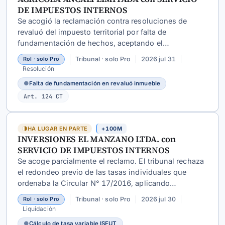
DE IMPUESTOS INTERNOS
Se acogió la reclamación contra resoluciones de
revaluó del impuesto territorial por falta de
fundamentación de hechos, aceptando el
allanamiento total del SII.
Tribunal · solo Pro
2026 jul 31
Rol · solo Pro
Resolución
●
Falta de fundamentación en revaluó inmueble
Art. 124 CT
HA LUGAR EN PARTE
+100M
INVERSIONES EL MANZANO LTDA. con
SERVICIO DE IMPUESTOS INTERNOS
Se acoge parcialmente el reclamo. El tribunal rechaza
el redondeo previo de las tasas individuales que
ordenaba la Circular N° 17/2016, aplicando
directamente la fórmula legal con decimales
Tribunal · solo Pro
2026 jul 30
Rol · solo Pro
conservados, resultando una tasa de
Liquidación
19,346127559412% (no 19% ni 20%).
●
Cálculo de tasa variable ISFUT