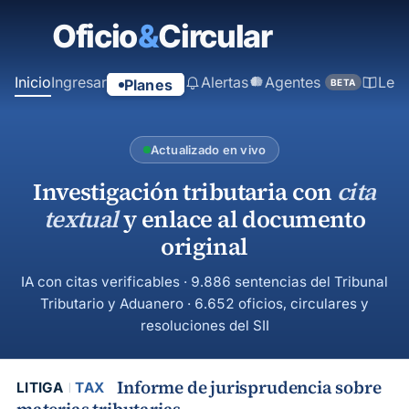
contenido
principal
Inicio
Ingresar
Alertas
Agentes
Ley
Planes
BETA
Actualizado en vivo
Investigación tributaria con
cita
textual
y enlace al documento
original
IA con citas verificables · 9.886 sentencias del Tribunal
Tributario y Aduanero · 6.652 oficios, circulares y
resoluciones del SII
Informe de jurisprudencia sobre
LITIGA
TAX