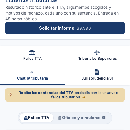
materias tributarias
Resultado histórico ante el TTA, argumentos acogidos y
motivos de rechazo, cada uno con su sentencia. Entrega en
48 horas hábiles.
Solicitar informe
· $9.990
Fallos TTA
Tribunales Superiores
Chat IA tributaria
Jurisprudencia SII
Recibe las sentencias del TTA cada día
con los nuevos
fallos tributarios
→
Fallos TTA
Oficios y circulares SII