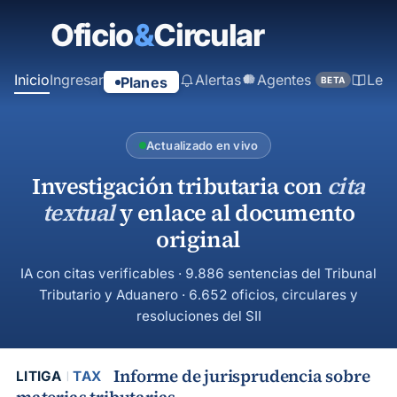
contenido
principal
Inicio
Ingresar
Alertas
Agentes
Ley
Planes
BETA
Actualizado en vivo
Investigación tributaria con
cita
textual
y enlace al documento
original
IA con citas verificables · 9.886 sentencias del Tribunal
Tributario y Aduanero · 6.652 oficios, circulares y
resoluciones del SII
Informe de jurisprudencia sobre
LITIGA
TAX