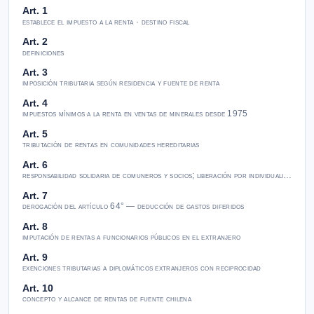
Art. 1
establece el impuesto a la renta · destino fiscal
Art. 2
definiciones
Art. 3
imposición tributaria según residencia y fuente de renta
Art. 4
impuestos mínimos a la renta en ventas de minerales desde 1975
Art. 5
tributación de rentas en comunidades hereditarias
Art. 6
responsabilidad solidaria de comuneros y socios; liberación por individualización
Art. 7
derogación del artículo 64° — deducción de gastos diferidos
Art. 8
imputación de rentas a funcionarios públicos en el extranjero
Art. 9
exenciones tributarias a diplomáticos extranjeros con reciprocidad
Art. 10
concepto y alcance de rentas de fuente chilena