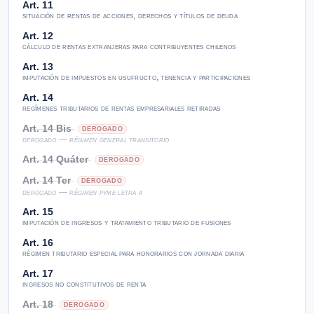
Art. 11
situación de rentas de acciones, derechos y títulos de deuda
Art. 12
cálculo de rentas extranjeras para contribuyentes chilenos
Art. 13
imputación de impuestos en usufructo, tenencia y participaciones
Art. 14
regímenes tributarios de rentas empresariales retiradas
Art. 14 Bis
DEROGADO
derogado — régimen general transitorio
Art. 14 Quáter
DEROGADO
Art. 14 Ter
DEROGADO
derogado — régimen pyme letra a
Art. 15
imputación de ingresos y tratamiento tributario de fusiones
Art. 16
régimen tributario especial para honorarios con jornada diaria
Art. 17
ingresos no constitutivos de renta
Art. 18
DEROGADO