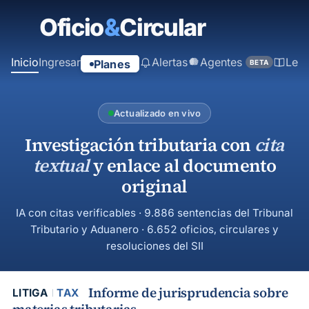
contenido
principal
Inicio
Ingresar
Alertas
Agentes
Ley
Planes
BETA
Actualizado en vivo
Investigación tributaria con
cita
textual
y enlace al documento
original
IA con citas verificables · 9.886 sentencias del Tribunal
Tributario y Aduanero · 6.652 oficios, circulares y
resoluciones del SII
Informe de jurisprudencia sobre
LITIGA
TAX