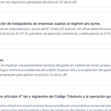
 los requisitos generales del artículo 31 de la LIR.
cación de trabajadores de empresas sujetas al régimen pro pyme.
ones en empresas pro-pyme del N° 3 letra D) artículo 14 LIR se determina por 
artículo 31 N° 5), pérdidas de ejercicios anteriores, y deduciendo el 10% d
as.
s no implican necesariamente rechazo del gasto en materia de renta, ya que
inguir entre la procedencia del crédito fiscal en IVA y la aceptación del ga
 especies para aplicar el artículo 21 de la LIR.
os artículos 4° bis y siguientes del Código Tributario a la operación qu
cina virtual con precio promocional constituyen una práctica comercial ra
espondan efectivamente a fines de captación de clientes y no impliquen tr