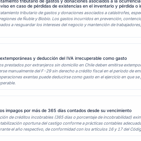
ratamiento tributario de gastos y donaciones asociados a la ocurrenci
iso en caso de pérdidas de existencias en el inventario y pérdida o in
tratamiento tributario de gastos y donaciones asociados a catástrofes, espe
regiones de Ñuble y Biobío. Los gastos incurridos en prevención, contenci
nados a resguardar los intereses del negocio y mantención de trabajadore
 extemporáneas y deducción del IVA irrecuperable como gasto
os prestados por extranjeros sin domicilio en Chile deben emitirse extemp
se manualmente del F-29 sin derecho a crédito fiscal en el período de emisi
 operaciones exentas puede deducirse como gasto en el ejercicio en que se
uperable.
os impagos por más de 365 días contados desde su vencimiento
ión de créditos incobrables (365 días o porcentaje de incobrabilidad) exi
tabilización oportuna del castigo conforme a prácticas contables adecuadas
rante el año respectivo, de conformidad con los artículos 16 y 17 del Códig