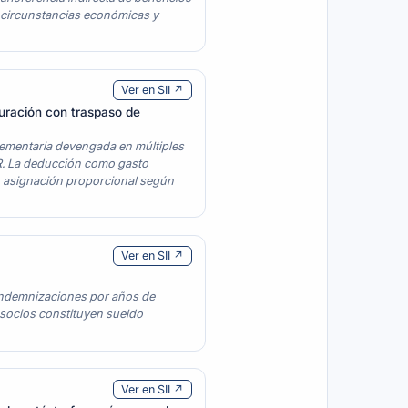
s circunstancias económicas y
Ver en SII ↗
turación con traspaso de
lementaria devengada en múltiples
LIR. La deducción como gasto
on asignación proporcional según
Ver en SII ↗
 indemnizaciones por años de
 socios constituyen sueldo
Ver en SII ↗