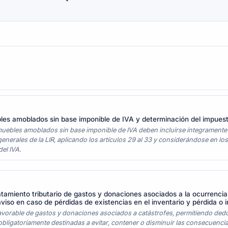
les amoblados sin base imponible de IVA y determinación del impuest
uebles amoblados sin base imponible de IVA deben incluirse íntegramente e
generales de la LIR, aplicando los artículos 29 al 33 y considerándose en 
del IVA.
ratamiento tributario de gastos y donaciones asociados a la ocurrenci
iso en caso de pérdidas de existencias en el inventario y pérdida o in
o favorable de gastos y donaciones asociados a catástrofes, permitiendo de
obligatoriamente destinadas a evitar, contener o disminuir las consecuencia