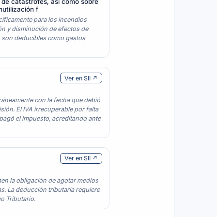
a de catástrofes, así como sobre
utilización f
cíficamente para los incendios
ón y disminución de efectos de
s, son deducibles como gastos
Ver en SII ↗
oráneamente con la fecha que debió
ón. El IVA irrecuperable por falta
 pagó el impuesto, acreditando ante
Ver en SII ↗
men la obligación de agotar medios
. La deducción tributaria requiere
o Tributario.