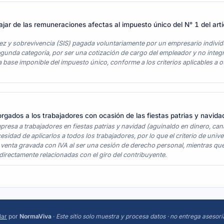
ajar de las remuneraciones afectas al impuesto único del N° 1 del ar
dez y sobrevivencia (SIS) pagada voluntariamente por un empresario individ
gunda categoría, por ser una cotización de cargo del empleador y no integr
 la base imponible del impuesto único, conforme a los criterios aplicables a 
orgados a los trabajadores con ocasión de las fiestas patrias y navida
resa a trabajadores en fiestas patrias y navidad (aguinaldo en dinero, cana
idad de aplicarlos a todos los trabajadores, por lo que el criterio de unive
 venta gravada con IVA al ser una cesión de derecho personal, mientras qu
 directamente relacionadas con el giro del contribuyente.
lar
por
NormaViva
·
Este sitio solo muestra y procesa datos · no entrega asesorí