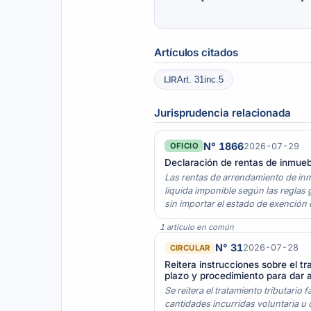
Artículos citados
Art. 31inc.5
LIR
Jurisprudencia relacionada
N° 1866
2026-07-29
OFICIO
Declaración de rentas de inmueb
Las rentas de arrendamiento de inm
líquida imponible según las reglas 
sin importar el estado de exención 
1 artículo en común
N° 31
2026-07-28
CIRCULAR
Reitera instrucciones sobre el t
plazo y procedimiento para dar av
Se reitera el tratamiento tributari
cantidades incurridas voluntaria u 