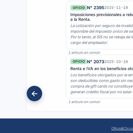
N° 2395
2025-11-19
OFICIO
Imposiciones previsionales a reb
a la Renta.
La cotización por seguro de invali
imponible del impuesto único de se
Por lo tanto, el SIS no se rebaja de
cargo del empleador.
1 artículo en común
N° 2073
2025-10-16
OFICIO
Renta e IVA en los beneficios ot
Los beneficios otorgados por la emp
son deducibles como gasto sin neces
compra de gift cards no constituye
generan crédito fiscal por no estar
1 artículo en común
Oficio&Circu