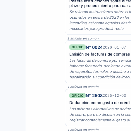
Reitera instrucciones sobre el t
plazo y procedimiento para dar av
Se reiteran instrucciones sobre el 
ocurridos en enero de 2026 en las 
incendios, así como aquellos desti
necesarios para producir renta.
1 artículo en común
N° 0024
2026-01-07
OFICIO
Emisión de facturas de compras
Las facturas de compra por servici
haberse facturado, debiendo extraer
de requisitos formales o destino a
fiscalización su condición de irrec
1 artículo en común
N° 2508
2025-12-03
OFICIO
Deducción como gasto de crédit
Los métodos alternativos de deducc
de cobro, pero no dispensan la con
registrar contablemente el gasto du
1 artículo en común