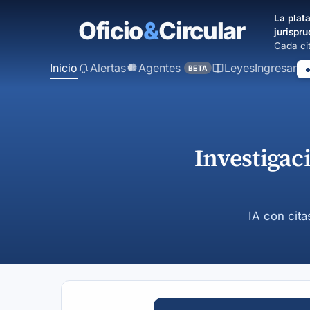
contenido
La plata
principal
jurispru
Cada cit
Inicio
Alertas
Agentes
Leyes
Ingresar
BETA
Investigac
IA con cita