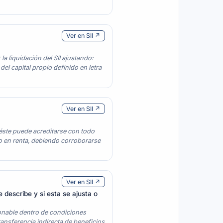
Ver en SII ↗
la liquidación del SII ajustando:
el capital propio definido en letra
Ver en SII ↗
 éste puede acreditarse con todo
sto en renta, debiendo corroborarse
Ver en SII ↗
e describe y si esta se ajusta o
zonable dentro de condiciones
ansferencia indirecta de beneficios