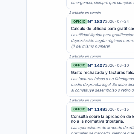
emergencia, siempre que cumplan con
1 artículo en común
N° 1837
2026-07-24
OFICIO
Cálculo de utilidad para gratifi
La utilidad líquida para gratificaci
depreciación según régimen normal (
(j) del mismo numeral.
1 artículo en común
N° 1407
2026-06-10
OFICIO
Gasto rechazado y facturas fals
Las facturas falsas o no fidedigna
medio de prueba legal. Se debe dist
si constituye desembolso o retiro de
1 artículo en común
N° 1149
2026-05-15
OFICIO
Consulta sobre la aplicación de l
no a la normativa tributaria.
Las operaciones de arriendo de ofi
normales de mercado, siempre que r