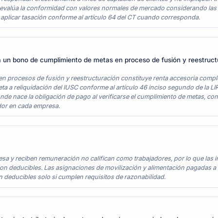
II evalúa la conformidad con valores normales de mercado considerando la
 aplicar tasación conforme al artículo 64 del CT cuando corresponda.
e a un bono de cumplimiento de metas en proceso de fusión y reestruc
en procesos de fusión y reestructuración constituye renta accesoria comp
eta a reliquidación del IUSC conforme al artículo 46 inciso segundo de la 
donde nace la obligación de pago al verificarse el cumplimiento de metas, c
dor en cada empresa.
esa y reciben remuneración no califican como trabajadores, por lo que las
son deducibles. Las asignaciones de movilización y alimentación pagadas a
n deducibles solo si cumplen requisitos de razonabilidad.