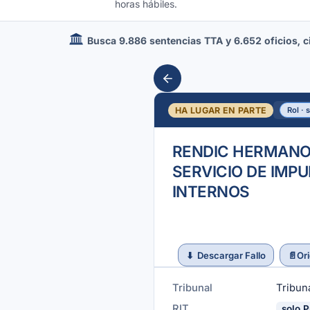
horas hábiles.
Busca 9.886 sentencias TTA y 6.652 oficios, cir
HA LUGAR EN PARTE
Rol · 
RENDIC HERMANOS
SERVICIO DE IMP
INTERNOS
⬇
Descargar Fallo
📄
Ori
Tribunal
Tribuna
RIT
solo P