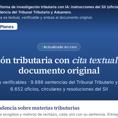
forma de investigación tributaria con IA: instrucciones del SII (oficio
dencia del Tribunal Tributario y Aduanero.
a es textual, verificable y enlaza al documento original.
Planes
Actualizado en vivo
ión tributaria con
cita textual
documento original
s verificables · 9.886 sentencias del Tribunal Tributario 
6.652 oficios, circulares y resoluciones del SII
udencia sobre materias tributarias
os acogidos y motivos de rechazo, cada uno con su sentencia. Entre