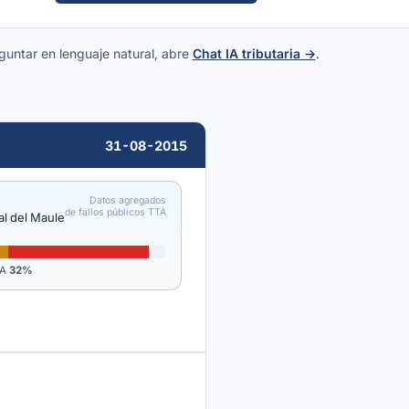
guntar en lenguaje natural, abre
Chat IA tributaria →
.
31-08-2015
Datos agregados
de fallos públicos TTA
al del Maule
ZA
32%