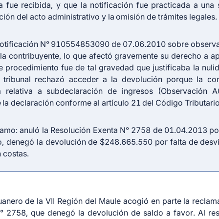
ue recibida, y que la notificación fue practicada a una 
ción del acto administrativo y la omisión de trámites legales.
a notificación N° 910554853090 de 07.06.2010 sobre observ
a contribuyente, lo que afectó gravemente su derecho a a
de procedimiento fue de tal gravedad que justificaba la nul
tribunal rechazó acceder a la devolución porque la con
a relativa a subdeclaración de ingresos (Observación 
 la declaración conforme al artículo 21 del Código Tributario
lamo: anuló la Resolución Exenta N° 2758 de 01.04.2013 po
go, denegó la devolución de $248.665.550 por falta de desv
 costas.
duanero de la VII Región del Maule acogió en parte la reclam
° 2758, que denegó la devolución de saldo a favor. Al res