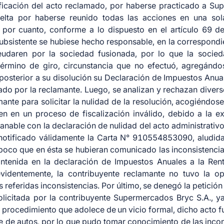
tificación del acto reclamado, por haberse practicado a Su
suelta por haberse reunido todas las acciones en una sol
 por cuanto, conforme a lo dispuesto en el artículo 69 de
ubsistente se hubiese hecho responsable, en la correspondie
udaren por la sociedad fusionada, por lo que la socied
érmino de giro, circunstancia que no efectuó, agregándo
osterior a su disolución su Declaración de Impuestos Anuale
ado por la reclamante. Luego, se analizan y rechazan dive
mante para solicitar la nulidad de la resolución, acogiéndose
en en un proceso de fiscalización inválido, debido a la ex
nable con la declaración de nulidad del acto administrativo
notificado válidamente la Carta N° 910554853090, aludid
poco que en ésta se hubieran comunicado las inconsistencia
ntenida en la declaración de Impuestos Anuales a la Rent
evidentemente, la contribuyente reclamante no tuvo la op
las referidas inconsistencias. Por último, se denegó la petició
licitada por la contribuyente Supermercados Bryc S.A., ya
 procedimiento que adolece de un vicio formal, dicho acto f
e de autos, por lo que pudo tomar conocimiento de las inco