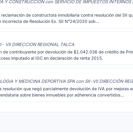
RIA Y CONSTRUCCION con SERVICIO DE IMPUESTOS INTERNOS
reclamación de constructora inmobiliaria contra resolución del SII q
ón incorrecta de Resolución Ex. SII N°24/2020 sob…
I- VII DIRECCION REGIONAL TALCA
n de contribuyente por devolución de $1.042.036 de crédito de Pri
xceso imputado al IGC en declaración de renta 2015.
GIA Y MEDICINA DEPORTIVA SPA con SII-VII DIRECCIÓN RE
a resolución que negó parcialmente devolución de IVA por mejoras 
rendataria sobre bienes inmuebles por adherencia convertidos…