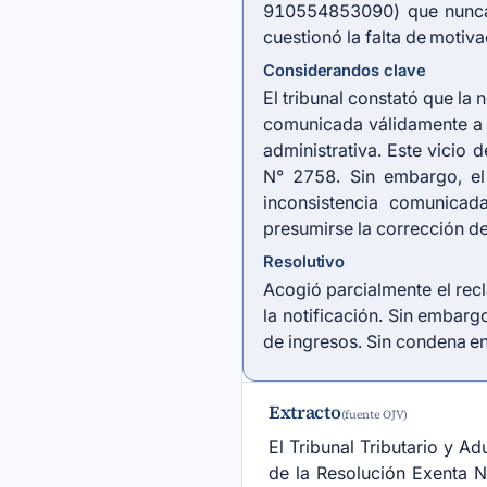
910554853090) que nunca f
cuestionó la falta de motiva
Considerandos clave
El tribunal constató que l
comunicada válidamente a l
administrativa. Este vicio 
N° 2758. Sin embargo, el 
inconsistencia comunicad
presumirse la corrección de
Resolutivo
Acogió parcialmente el rec
la notificación. Sin embar
de ingresos. Sin condena en
Extracto
(fuente OJV)
El Tribunal Tributario y A
de la Resolución Exenta N