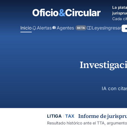
contenido
La plata
principal
jurispru
Cada cit
Inicio
Alertas
Agentes
Leyes
Ingresar
BETA
Investigac
IA con cita
Informe de jurispr
LITIGA
TAX
Resultado histórico ante el TTA, argument