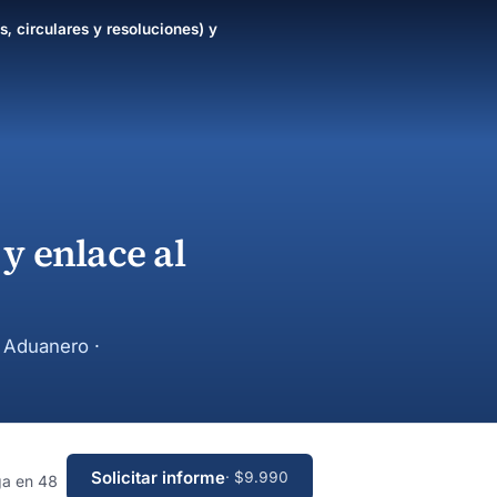
s, circulares y resoluciones) y
y enlace al
y Aduanero ·
Solicitar informe
· $9.990
ga en 48