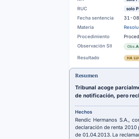
RUC
solo P
Fecha sentencia
31-0
Materia
Resolu
Procedimiento
Proced
Observación SII
Obs.
A
Resultado
HA LU
Resumen
Tribunal acoge parcialm
de notificación, pero re
Hechos
Rendic Hermanos S.A., co
declaración de renta 2010 p
de 01.04.2013. La reclaman