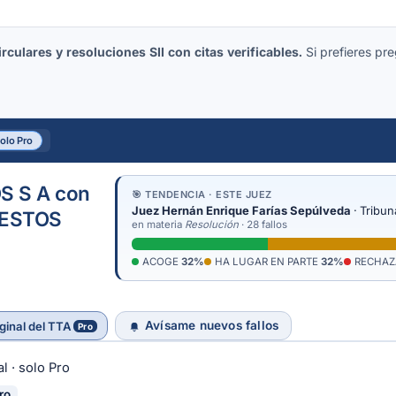
culares y resoluciones SII con citas verificables.
Si prefieres pre
solo Pro
 S A con
🎯 TENDENCIA · ESTE JUEZ
Juez Hernán Enrique Farías Sepúlveda
· Tribun
UESTOS
en materia
Resolución
· 28 fallos
ACOGE
32%
HA LUGAR EN PARTE
32%
RECHA
Avísame nuevos fallos
ginal del TTA
Pro
l · solo Pro
ro