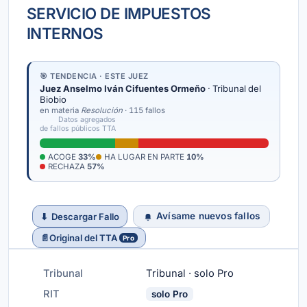
SERVICIO DE IMPUESTOS
INTERNOS
🎯 TENDENCIA · ESTE JUEZ
Juez Anselmo Iván Cifuentes Ormeño
· Tribunal del
Biobio
en materia
Resolución
· 115 fallos
Datos agregados
de fallos públicos TTA
ACOGE
33%
HA LUGAR EN PARTE
10%
RECHAZA
57%
Avísame nuevos fallos
⬇
Descargar Fallo
📄
Original del TTA
Pro
Tribunal
Tribunal · solo Pro
RIT
solo Pro