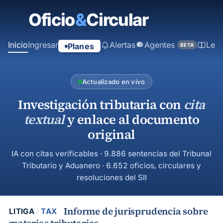
contenido
principal
Inicio
Ingresar
Alertas
Agentes
Ley
Planes
BETA
Actualizado en vivo
Investigación tributaria con
cita
textual
y enlace al documento
original
IA con citas verificables · 9.886 sentencias del Tribunal
Tributario y Aduanero · 6.652 oficios, circulares y
resoluciones del SII
Informe de jurisprudencia sobre
LITIGA
TAX