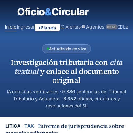
contenido
principal
Inicio
Ingresar
Alertas
Agentes
Ley
Planes
BETA
Actualizado en vivo
Investigación tributaria con
cita
textual
y enlace al documento
original
IA con citas verificables · 9.886 sentencias del Tribunal
Tributario y Aduanero · 6.652 oficios, circulares y
resoluciones del SII
Informe de jurisprudencia sobre
LITIGA
TAX