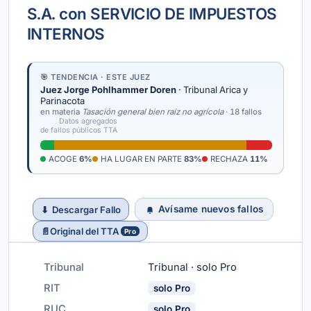
S.A. con SERVICIO DE IMPUESTOS
INTERNOS
🎯 TENDENCIA · ESTE JUEZ
Juez Jorge Pohlhammer Doren
· Tribunal Arica y
Parinacota
en materia
Tasación general bien raíz no agrícola
· 18 fallos
Datos agregados
de fallos públicos TTA
ACOGE
6%
HA LUGAR EN PARTE
83%
RECHAZA
11%
Avísame nuevos fallos
⬇
Descargar Fallo
📄
Original del TTA
Pro
Tribunal
Tribunal · solo Pro
RIT
solo Pro
RUC
solo Pro