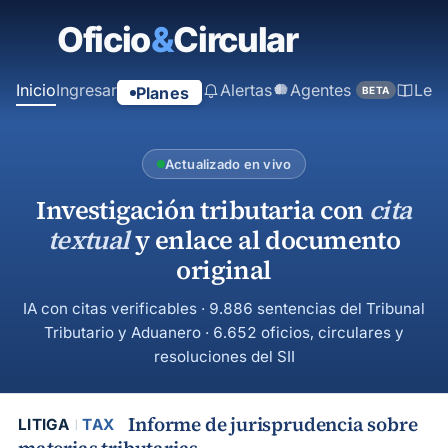
contenido
principal
Inicio
Ingresar
Alertas
Agentes
Ley
Planes
BETA
Actualizado en vivo
Investigación tributaria con
cita
textual
y enlace al documento
original
IA con citas verificables · 9.886 sentencias del Tribunal
Tributario y Aduanero · 6.652 oficios, circulares y
resoluciones del SII
Informe de jurisprudencia sobre
LITIGA
TAX