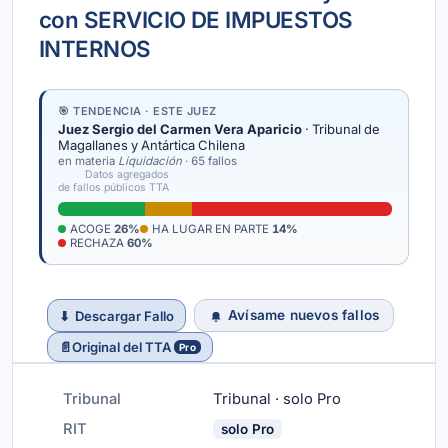
con SERVICIO DE IMPUESTOS
INTERNOS
🎯 TENDENCIA · ESTE JUEZ
Juez Sergio del Carmen Vera Aparicio
· Tribunal de
Magallanes y Antártica Chilena
en materia
Liquidación
· 65 fallos
Datos agregados
de fallos públicos TTA
ACOGE
26%
HA LUGAR EN PARTE
14%
RECHAZA
60%
Avísame nuevos fallos
⬇
Descargar Fallo
📄
Original del TTA
Pro
Tribunal
Tribunal · solo Pro
RIT
solo Pro