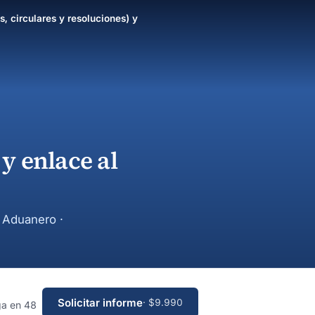
s, circulares y resoluciones) y
y enlace al
y Aduanero ·
Solicitar informe
· $9.990
ga en 48