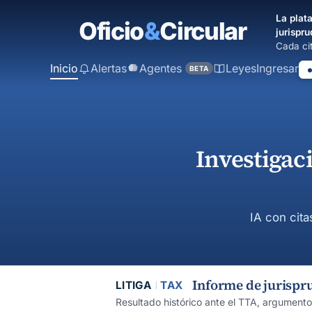
contenido
La plata
principal
jurispru
Cada cit
Inicio
Alertas
Agentes
Leyes
Ingresar
BETA
Investigac
IA con cita
Informe de jurispr
LITIGA
TAX
Resultado histórico ante el TTA, argument