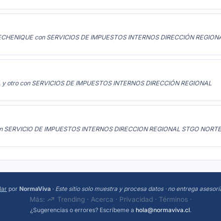
ECHENIQUE con SERVICIOS DE IMPUESTOS INTERNOS DIRECCIÓN REGION
. y otro con SERVICIOS DE IMPUESTOS INTERNOS DIRECCIÓN REGIONAL
n SERVICIO DE IMPUESTOS INTERNOS DIRECCION REGIONAL STGO NORT
lar
por
NormaViva
·
Este sitio solo muestra y procesa datos · no entrega asesorí
Más:
Trending
·
Acerca
·
Privacidad
·
Términos
·
¿Sugerencias o errores? Escríbeme a
hola@normaviva.cl
.