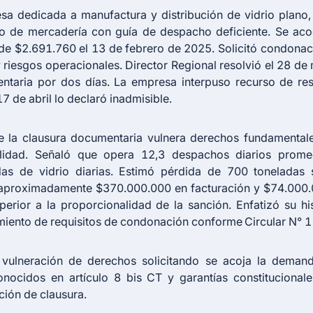
esa dedicada a manufactura y distribución de vidrio plano,
o de mercadería con guía de despacho deficiente. Se acog
e $2.691.760 el 13 de febrero de 2025. Solicitó condonac
 riesgos operacionales. Director Regional resolvió el 28 de
ntaria por dos días. La empresa interpuso recurso de res
17 de abril lo declaró inadmisible.
la clausura documentaria vulnera derechos fundamentale
alidad. Señaló que opera 12,3 despachos diarios prom
as de vidrio diarias. Estimó pérdida de 700 toneladas 
proximadamente $370.000.000 en facturación y $74.000.0
perior a la proporcionalidad de la sanción. Enfatizó su his
miento de requisitos de condonación conforme Circular N° 1
vulneración de derechos solicitando se acoja la demand
conocidos en
artículo 8 bis CT
y garantías constitucionale
ción de clausura.