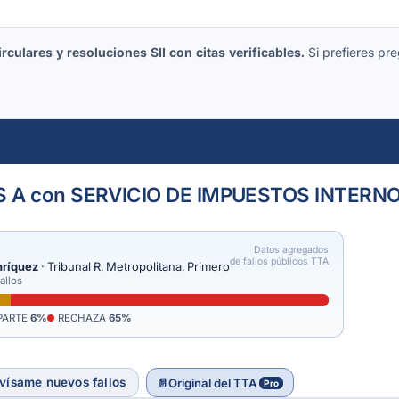
culares y resoluciones SII con citas verificables.
Si prefieres pre
S A con SERVICIO DE IMPUESTOS INTERN
Datos agregados
de fallos públicos TTA
nríquez
· Tribunal R. Metropolitana. Primero
allos
PARTE
6%
RECHAZA
65%
vísame nuevos fallos
📄
Original del TTA
Pro