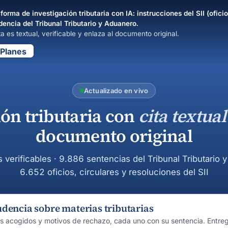
forma de investigación tributaria con IA: instrucciones del SII (oficio
dencia del Tribunal Tributario y Aduanero.
a es textual, verificable y enlaza al documento original.
Planes
Actualizado en vivo
ión tributaria con
cita textual
documento original
s verificables · 9.886 sentencias del Tribunal Tributario 
6.652 oficios, circulares y resoluciones del SII
udencia sobre materias tributarias
os acogidos y motivos de rechazo, cada uno con su sentencia. Entre