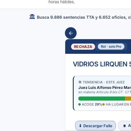
horas hábiles.
Busca 9.886 sentencias TTA y 6.652 oficios, cir
RECHAZA
Rol · solo Pro
VIDRIOS LIRQUEN 
🎯 TENDENCIA · ESTE JUEZ
Juez Luis Alfonso Pérez Ma
en materia
Artículo 8 bis CT
· 17 f
ACOGE
29%
HA LUGAR EN 
A
⬇
Descargar Fallo