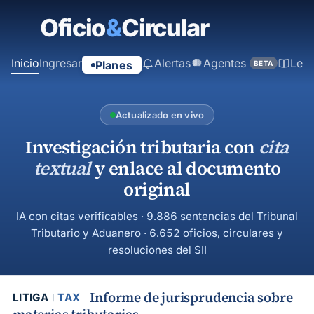
contenido
principal
Inicio
Ingresar
Alertas
Agentes
Ley
Planes
BETA
Actualizado en vivo
Investigación tributaria con
cita
textual
y enlace al documento
original
IA con citas verificables · 9.886 sentencias del Tribunal
Tributario y Aduanero · 6.652 oficios, circulares y
resoluciones del SII
Informe de jurisprudencia sobre
LITIGA
TAX