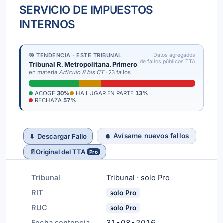
SERVICIO DE IMPUESTOS
INTERNOS
🎯 TENDENCIA · ESTE TRIBUNAL
Datos agregados
de fallos públicos TTA
Tribunal R. Metropolitana. Primero
en materia
Artículo 8 bis CT
· 23 fallos
ACOGE
30%
HA LUGAR EN PARTE
13%
RECHAZA
57%
Avísame nuevos fallos
⬇
Descargar Fallo
📄
Original del TTA
Pro
Tribunal
Tribunal · solo Pro
RIT
solo Pro
RUC
solo Pro
Fecha sentencia
31-08-2016