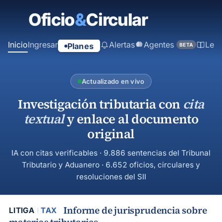
contenido
principal
Inicio
Ingresar
Alertas
Agentes
Ley
Planes
BETA
Actualizado en vivo
Investigación tributaria con
cita
textual
y enlace al documento
original
IA con citas verificables · 9.886 sentencias del Tribunal
Tributario y Aduanero · 6.652 oficios, circulares y
resoluciones del SII
Informe de jurisprudencia sobre
LITIGA
TAX