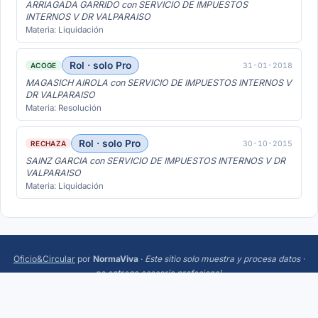
ARRIAGADA GARRIDO con SERVICIO DE IMPUESTOS
INTERNOS V DR VALPARAISO
Materia: Liquidación
Rol · solo Pro
31-01-2018
ACOGE
MAGASICH AIROLA con SERVICIO DE IMPUESTOS INTERNOS V
DR VALPARAISO
Materia: Resolución
Rol · solo Pro
30-10-2015
RECHAZA
SAINZ GARCIA con SERVICIO DE IMPUESTOS INTERNOS V DR
VALPARAISO
Materia: Liquidación
Oficio&Circular
por
NormaViva
·
Este sitio solo muestra y procesa datos ·
no entrega asesoría profesional
.
Más:
Trending
·
Acerca
·
Privacidad
·
Términos
·
¿Sugerencias o errores? Escríbeme a
hola@normaviva.cl
.