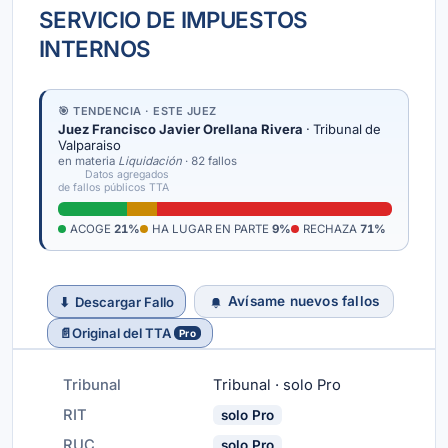
SERVICIO DE IMPUESTOS
INTERNOS
🎯 TENDENCIA · ESTE JUEZ
Juez Francisco Javier Orellana Rivera
· Tribunal de
Valparaiso
en materia
Liquidación
· 82 fallos
Datos agregados
de fallos públicos TTA
ACOGE
21%
HA LUGAR EN PARTE
9%
RECHAZA
71%
Avísame nuevos fallos
⬇
Descargar Fallo
📄
Original del TTA
Pro
Tribunal
Tribunal · solo Pro
RIT
solo Pro
RUC
solo Pro