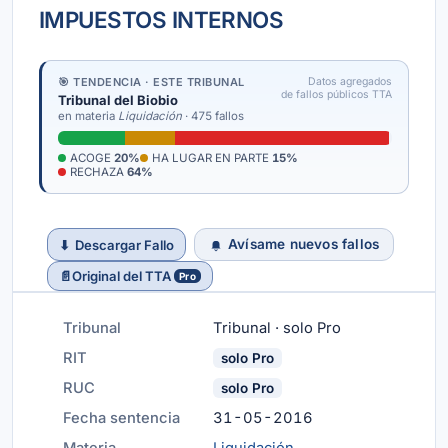
IMPUESTOS INTERNOS
🎯 TENDENCIA · ESTE TRIBUNAL
Datos agregados
de fallos públicos TTA
Tribunal del Biobio
en materia
Liquidación
· 475 fallos
ACOGE
20%
HA LUGAR EN PARTE
15%
RECHAZA
64%
Avísame nuevos fallos
⬇
Descargar Fallo
📄
Original del TTA
Pro
Tribunal
Tribunal · solo Pro
RIT
solo Pro
RUC
solo Pro
Fecha sentencia
31-05-2016