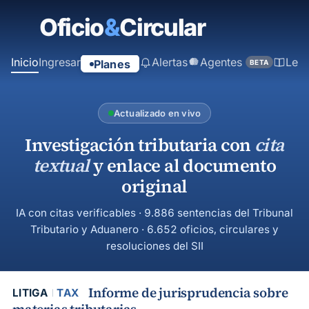
contenido
principal
Inicio
Ingresar
Alertas
Agentes
Ley
Planes
BETA
Actualizado en vivo
Investigación tributaria con
cita
textual
y enlace al documento
original
IA con citas verificables · 9.886 sentencias del Tribunal
Tributario y Aduanero · 6.652 oficios, circulares y
resoluciones del SII
Informe de jurisprudencia sobre
LITIGA
TAX