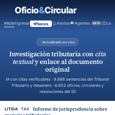
contenido
principal
Inicio
Ingresar
Alertas
Agentes
Ley
Planes
BETA
Actualizado en vivo
Investigación tributaria con
cita
textual
y enlace al documento
original
IA con citas verificables · 9.886 sentencias del Tribunal
Tributario y Aduanero · 6.652 oficios, circulares y
resoluciones del SII
Informe de jurisprudencia sobre
LITIGA
TAX