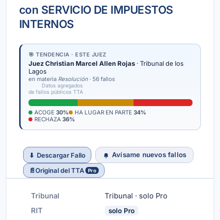
con SERVICIO DE IMPUESTOS
INTERNOS
🎯 TENDENCIA · ESTE JUEZ
Juez Christian Marcel Allen Rojas
· Tribunal de los
Lagos
en materia
Resolución
· 56 fallos
Datos agregados
de fallos públicos TTA
ACOGE
30%
HA LUGAR EN PARTE
34%
RECHAZA
36%
Avísame nuevos fallos
⬇
Descargar Fallo
📄
Original del TTA
Pro
Tribunal
Tribunal · solo Pro
RIT
solo Pro