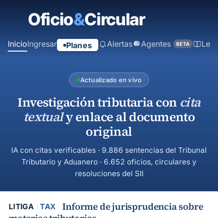
contenido
principal
Inicio
Ingresar
Alertas
Agentes
Ley
Planes
BETA
Actualizado en vivo
Investigación tributaria con
cita
textual
y enlace al documento
original
IA con citas verificables · 9.886 sentencias del Tribunal
Tributario y Aduanero · 6.652 oficios, circulares y
resoluciones del SII
Informe de jurisprudencia sobre
LITIGA
TAX