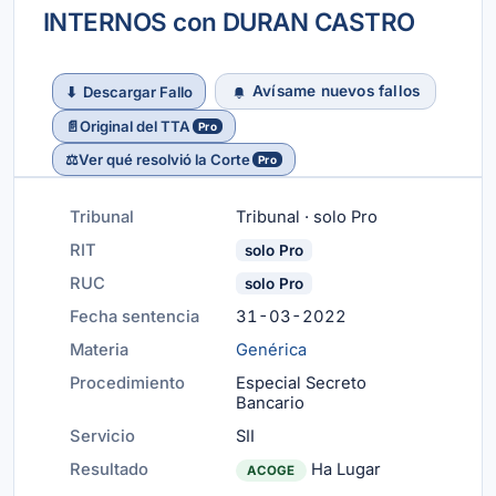
INTERNOS con DURAN CASTRO
Avísame nuevos fallos
⬇
Descargar Fallo
📄
Original del TTA
Pro
⚖️
Ver qué resolvió la Corte
Pro
Tribunal
Tribunal · solo Pro
RIT
solo Pro
RUC
solo Pro
Fecha sentencia
31-03-2022
Materia
Genérica
Procedimiento
Especial Secreto
Bancario
Servicio
SII
Resultado
Ha Lugar
ACOGE