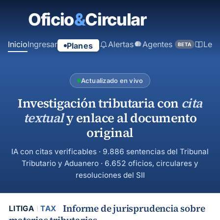
contenido
principal
Inicio
Ingresar
Alertas
Agentes
Ley
Planes
BETA
Actualizado en vivo
Investigación tributaria con
cita
textual
y enlace al documento
original
IA con citas verificables · 9.886 sentencias del Tribunal
Tributario y Aduanero · 6.652 oficios, circulares y
resoluciones del SII
Informe de jurisprudencia sobre
LITIGA
TAX