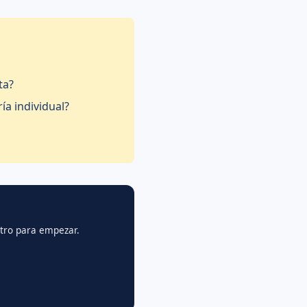
ta?
ía individual?
gistro para empezar.