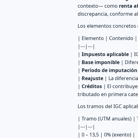
contexto— como
renta a
discrepancia, conforme a
Los elementos concretos d
| Elemento | Contenido |
|---|---|
|
Impuesto aplicable
| I
|
Base imponible
| Difere
|
Período de imputación
|
Reajuste
| La diferenci
|
Créditos
| El contribuy
tributado en primera cate
Los tramos del IGC aplicab
| Tramo (UTM anuales) | 
|---|---|
| 0 – 13,5 | 0% (exento) |