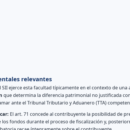
ntales relevantes
l SII ejerce esta facultad típicamente en el contexto de una a
n
que determina la diferencia patrimonial no justificada co
mar ante el Tribunal Tributario y Aduanero (TTA) competen
car:
El art. 71 concede al contribuyente la posibilidad de p
e los fondos durante el proceso de fiscalización y, posterio
batoria recae íntegramente sobre el contribuyente.