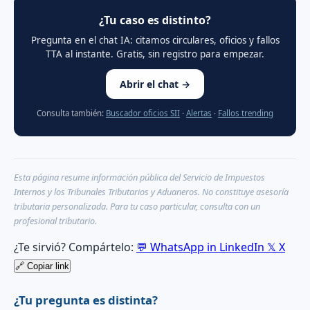
¿Tu caso es distinto?
Pregunta en el chat IA: citamos circulares, oficios y fallos
TTA al instante. Gratis, sin registro para empezar.
Abrir el chat →
Consulta también:
Buscador oficios SII
·
Alertas
·
Fallos trending
Esta página resume información pública del Servicio de Impuestos
Internos y los Tribunales Tributarios y Aduaneros. No constituye asesoría
tributaria personalizada. Para tu caso particular, consulta con un
profesional tributario.
¿Te sirvió? Compártelo:
💬
WhatsApp
in
LinkedIn
𝕏
X
🔗
Copiar link
¿Tu pregunta es distinta?