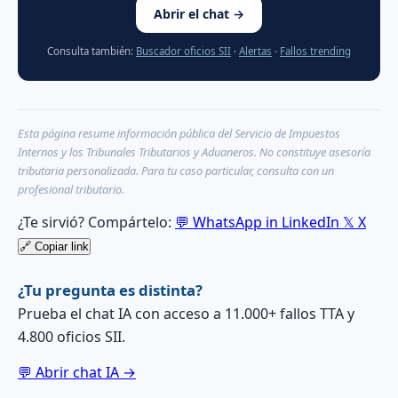
Abrir el chat →
Consulta también:
Buscador oficios SII
·
Alertas
·
Fallos trending
Esta página resume información pública del Servicio de Impuestos
Internos y los Tribunales Tributarios y Aduaneros. No constituye asesoría
tributaria personalizada. Para tu caso particular, consulta con un
profesional tributario.
¿Te sirvió? Compártelo:
💬
WhatsApp
in
LinkedIn
𝕏
X
🔗
Copiar link
¿Tu pregunta es distinta?
Prueba el chat IA con acceso a 11.000+ fallos TTA y
4.800 oficios SII.
💬 Abrir chat IA →