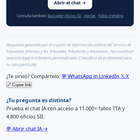
Abrir el chat →
Consulta también:
Buscador oficios SII
·
Alertas
·
Fallos trending
Respuesta generada por IA a partir de información pública del Servicio de
Impuestos Internos y los Tribunales Tributarios y Aduaneros. No constituye
asesoría legal ni tributaria personalizada. Consulta a un profesional para
tu caso particular.
¿Te sirvió? Compártelo:
💬
WhatsApp
in
LinkedIn
𝕏
X
🔗
Copiar link
¿Tu pregunta es distinta?
Prueba el chat IA con acceso a 11.000+ fallos TTA y
4.800 oficios SII.
💬 Abrir chat IA →