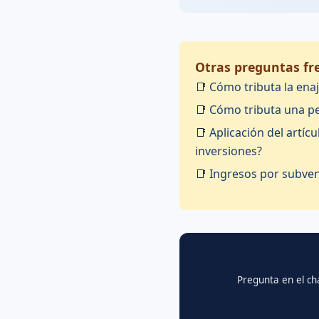
Otras preguntas fre
📑
Cómo tributa la ena
📑
Cómo tributa una per
📑
Aplicación del artíc
inversiones?
📑
Ingresos por subven
Pregunta en el chat