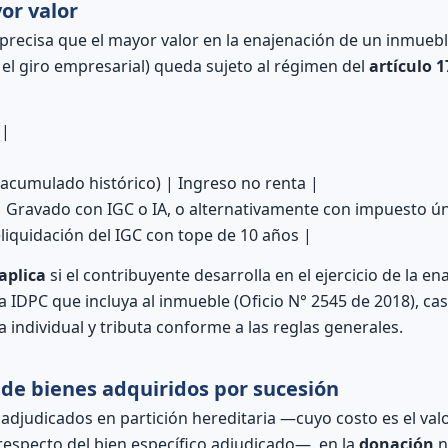
or valor
precisa que el mayor valor en la enajenación de un inmuebl
el giro empresarial) queda sujeto al régimen del
artículo 1
 |
(acumulado histórico) | Ingreso no renta |
| Gravado con IGC o IA, o alternativamente con impuesto ún
eliquidación del IGC con tope de 10 años |
aplica
si el contribuyente desarrolla en el ejercicio de la e
a IDPC que incluya al inmueble (Oficio N° 2545 de 2018), ca
 individual y tributa conforme a las reglas generales.
 de bienes adquiridos por sucesión
s adjudicados en partición hereditaria —cuyo costo es el val
respecto del bien específico adjudicado—, en la
donación
n