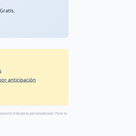
Gratis.
es
s muebles por anticipación
asesoría tributaria personalizada. Para tu