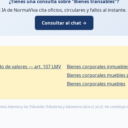
¿Tienes una consulta sobre "Bienes transables"?
t IA de NormaViva cita oficios, circulares y fallos al instante. 
Consultar al chat →
do de valores — art. 107 LMV
Bienes corporales inmuebl
Bienes corporale
Bienes corporales muebles
tos Internos y los Tribunales Tributarios y Aduaneros (bcn.cl, sii.cl). No constituye 