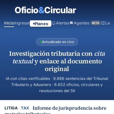
contenido
principal
Inicio
Ingresar
Alertas
Agentes
Ley
Planes
BETA
Actualizado en vivo
Investigación tributaria con
cita
textual
y enlace al documento
original
IA con citas verificables · 9.886 sentencias del Tribunal
Tributario y Aduanero · 6.652 oficios, circulares y
resoluciones del SII
Informe de jurisprudencia sobre
LITIGA
TAX