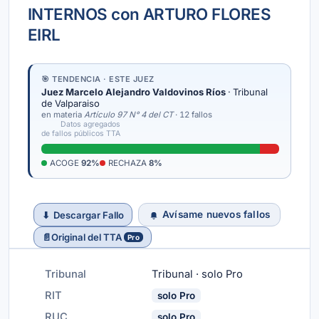
INTERNOS con ARTURO FLORES
EIRL
🎯 TENDENCIA · ESTE JUEZ
Juez Marcelo Alejandro Valdovinos Ríos
· Tribunal
de Valparaiso
en materia
Artículo 97 N° 4 del CT
· 12 fallos
Datos agregados
de fallos públicos TTA
ACOGE
92%
RECHAZA
8%
Avísame nuevos fallos
⬇
Descargar Fallo
📄
Original del TTA
Pro
Tribunal
Tribunal · solo Pro
RIT
solo Pro
RUC
solo Pro