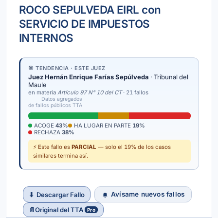
ROCO SEPULVEDA EIRL con
SERVICIO DE IMPUESTOS
INTERNOS
🎯 TENDENCIA · ESTE JUEZ
Juez Hernán Enrique Farías Sepúlveda
· Tribunal del
Maule
en materia
Artículo 97 N° 10 del CT
· 21 fallos
Datos agregados
de fallos públicos TTA
ACOGE
43%
HA LUGAR EN PARTE
19%
RECHAZA
38%
⚡ Este fallo es
PARCIAL
— solo el 19% de los casos
similares termina así.
Avísame nuevos fallos
⬇
Descargar Fallo
📄
Original del TTA
Pro