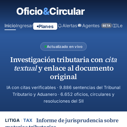
contenido
principal
Inicio
Ingresar
Alertas
Agentes
Ley
Planes
BETA
Actualizado en vivo
Investigación tributaria con
cita
textual
y enlace al documento
original
IA con citas verificables · 9.886 sentencias del Tribunal
Tributario y Aduanero · 6.652 oficios, circulares y
resoluciones del SII
Informe de jurisprudencia sobre
LITIGA
TAX