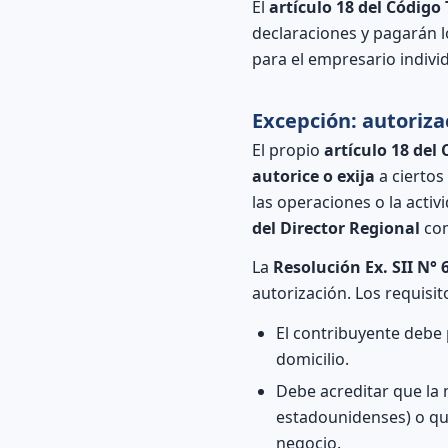
El
artículo 18 del Código 
declaraciones y pagarán l
para el empresario indivi
Excepción: autoriza
El propio
artículo 18 del
autorice o exija
a ciertos
las operaciones o la activ
del Director Regional
com
La
Resolución Ex. SII N° 
autorización. Los requisit
El contribuyente debe
domicilio.
Debe acreditar que la 
estadounidenses) o qu
negocio.