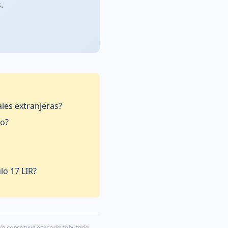
.
ales extranjeras?
do?
lo 17 LIR?
o constituye asesoría tributaria