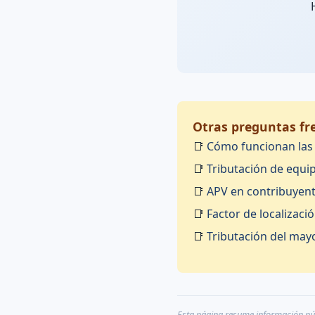
Otras preguntas fre
📑
Cómo funcionan las n
📑
Tributación de equi
📑
APV en contribuyente
📑
Factor de localizaci
📑
Tributación del mayo
Esta página resume información públ