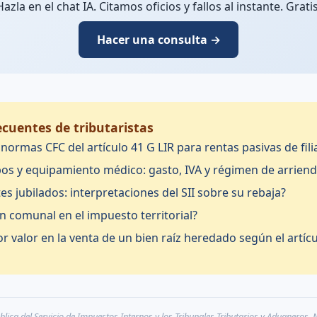
Hazla en el chat IA. Citamos oficios y fallos al instante. Gratis
Hacer una consulta →
cuentes de tributaristas
ormas CFC del artículo 41 G LIR para rentas pasivas de fili
pos y equipamiento médico: gasto, IVA y régimen de arrien
s jubilados: interpretaciones del SII sobre su rebaja?
ón comunal en el impuesto territorial?
r valor en la venta de un bien raíz heredado según el artícu
ica del Servicio de Impuestos Internos y los Tribunales Tributarios y Aduaneros. N