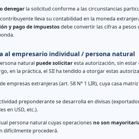
 o denegar
la solicitud conforme a las circunstancias partic
 contribuyente lleva su contabilidad en la moneda extranje
ción y pago de impuestos
debe convertir las cifras a pesos 
ponda.
ca al empresario individual / persona natural
persona natural
puede solicitar
esta autorización, sin estar 
rgo, en la práctica, el SII ha tendido a otorgar estas autori
de empresas extranjeras (art. 58 N° 1 LIR), cuya casa matr
ctividad preponderante se desarrolla en divisas (exportad
es en USD, etc.).
idual persona natural cuyas operaciones
no son mayoritar
ón difícilmente procederá.