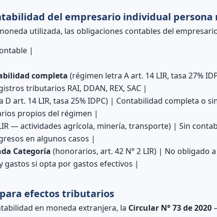
tabilidad del empresario individual persona 
oneda utilizada, las obligaciones contables del empresario
contable |
abilidad completa
(régimen letra A art. 14 LIR, tasa 27% IDP
gistros tributarios RAI, DDAN, REX, SAC |
ra D art. 14 LIR, tasa 25% IDPC) | Contabilidad completa o s
arios propios del régimen |
LIR — actividades agrícola, minería, transporte) | Sin conta
ingresos en algunos casos |
da Categoría
(honorarios, art. 42 N° 2 LIR) | No obligado 
y gastos si opta por gastos efectivos |
para efectos tributarios
ntabilidad en moneda extranjera, la
Circular N° 73 de 2020
—