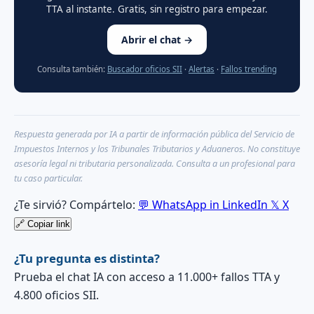
TTA al instante. Gratis, sin registro para empezar.
Abrir el chat →
Consulta también:
Buscador oficios SII
·
Alertas
·
Fallos trending
Respuesta generada por IA a partir de información pública del Servicio de
Impuestos Internos y los Tribunales Tributarios y Aduaneros. No constituye
asesoría legal ni tributaria personalizada. Consulta a un profesional para
tu caso particular.
¿Te sirvió? Compártelo:
💬
WhatsApp
in
LinkedIn
𝕏
X
🔗
Copiar link
¿Tu pregunta es distinta?
Prueba el chat IA con acceso a 11.000+ fallos TTA y
4.800 oficios SII.