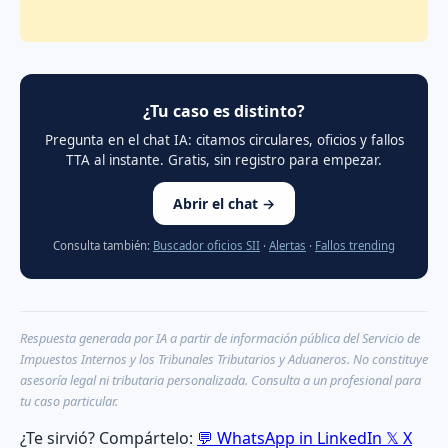
¿Tu caso es distinto?
Pregunta en el chat IA: citamos circulares, oficios y fallos
TTA al instante. Gratis, sin registro para empezar.
Abrir el chat →
Consulta también:
Buscador oficios SII
·
Alertas
·
Fallos trending
Respuesta generada por IA a partir de información pública del Servicio de
Impuestos Internos y los Tribunales Tributarios y Aduaneros. No constituye
asesoría legal ni tributaria personalizada. Consulta a un profesional para
tu caso particular.
¿Te sirvió? Compártelo:
💬
WhatsApp
in
LinkedIn
𝕏
X