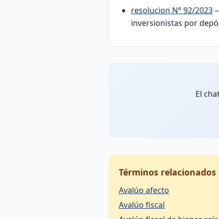
resolucion N° 92/2023
—
inversionistas por depó
El cha
Términos relacionados
Avalúo afecto
Avalúo fiscal