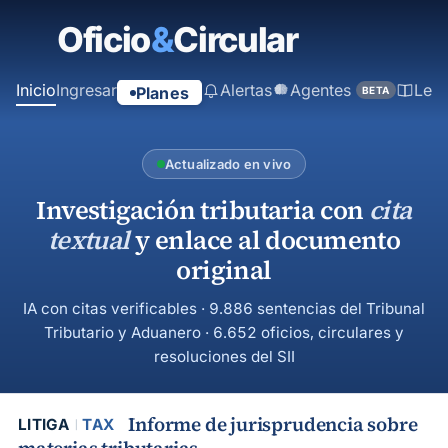
contenido
principal
Inicio
Ingresar
Alertas
Agentes
Ley
Planes
BETA
Actualizado en vivo
Investigación tributaria con
cita
textual
y enlace al documento
original
IA con citas verificables · 9.886 sentencias del Tribunal
Tributario y Aduanero · 6.652 oficios, circulares y
resoluciones del SII
Informe de jurisprudencia sobre
LITIGA
TAX