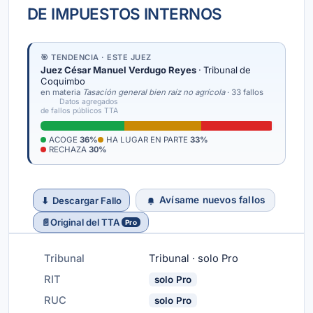
DE IMPUESTOS INTERNOS
🎯 TENDENCIA · ESTE JUEZ
Juez César Manuel Verdugo Reyes
· Tribunal de
Coquimbo
en materia
Tasación general bien raíz no agrícola
· 33 fallos
Datos agregados
de fallos públicos TTA
ACOGE
36%
HA LUGAR EN PARTE
33%
RECHAZA
30%
Avísame nuevos fallos
⬇
Descargar Fallo
📄
Original del TTA
Pro
Tribunal
Tribunal · solo Pro
RIT
solo Pro
RUC
solo Pro