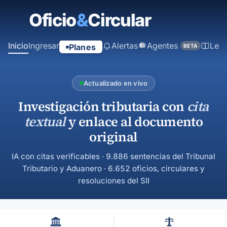
contenido
principal
Inicio
Ingresar
Alertas
Agentes
Ley
Planes
BETA
Actualizado en vivo
Investigación tributaria con
cita
textual
y enlace al documento
original
IA con citas verificables · 9.886 sentencias del Tribunal
Tributario y Aduanero · 6.652 oficios, circulares y
resoluciones del SII