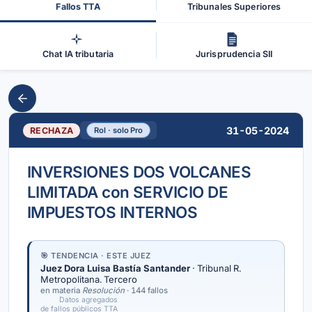
Fallos TTA
Tribunales Superiores
Chat IA tributaria
Jurisprudencia SII
31-05-2024
RECHAZA
Rol · solo Pro
INVERSIONES DOS VOLCANES
LIMITADA con SERVICIO DE
IMPUESTOS INTERNOS
🎯 TENDENCIA · ESTE JUEZ
Juez Dora Luisa Bastía Santander
· Tribunal R.
Metropolitana. Tercero
en materia
Resolución
· 144 fallos
Datos agregados
de fallos públicos TTA