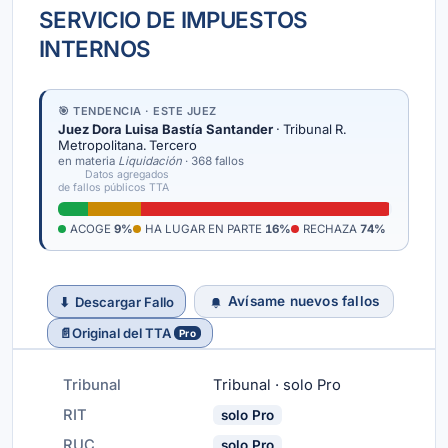
SERVICIO DE IMPUESTOS
INTERNOS
🎯 TENDENCIA · ESTE JUEZ
Juez Dora Luisa Bastía Santander
· Tribunal R.
Metropolitana. Tercero
en materia
Liquidación
· 368 fallos
Datos agregados
de fallos públicos TTA
ACOGE
9%
HA LUGAR EN PARTE
16%
RECHAZA
74%
Avísame nuevos fallos
⬇
Descargar Fallo
📄
Original del TTA
Pro
Tribunal
Tribunal · solo Pro
RIT
solo Pro
RUC
solo Pro