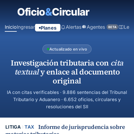
contenido
principal
Inicio
Ingresar
Alertas
Agentes
Ley
Planes
BETA
Actualizado en vivo
Investigación tributaria con
cita
textual
y enlace al documento
original
IA con citas verificables · 9.886 sentencias del Tribunal
Tributario y Aduanero · 6.652 oficios, circulares y
resoluciones del SII
Informe de jurisprudencia sobre
LITIGA
TAX