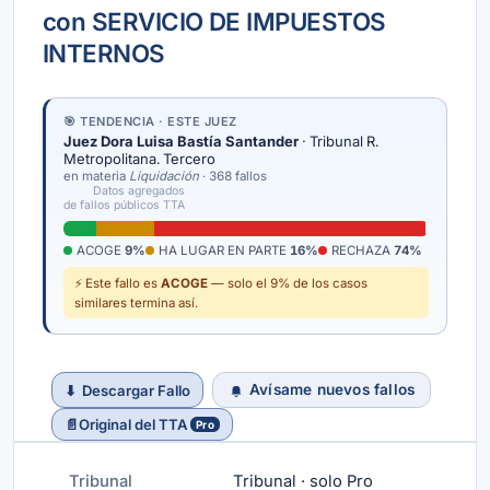
con SERVICIO DE IMPUESTOS
INTERNOS
🎯 TENDENCIA · ESTE JUEZ
Juez Dora Luisa Bastía Santander
· Tribunal R.
Metropolitana. Tercero
en materia
Liquidación
· 368 fallos
Datos agregados
de fallos públicos TTA
ACOGE
9%
HA LUGAR EN PARTE
16%
RECHAZA
74%
⚡ Este fallo es
ACOGE
— solo el 9% de los casos
similares termina así.
Avísame nuevos fallos
⬇
Descargar Fallo
📄
Original del TTA
Pro
Tribunal
Tribunal · solo Pro