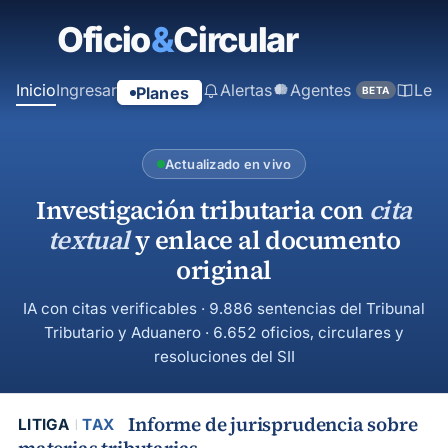
contenido
principal
Inicio
Ingresar
Alertas
Agentes
Ley
Planes
BETA
Actualizado en vivo
Investigación tributaria con
cita
textual
y enlace al documento
original
IA con citas verificables · 9.886 sentencias del Tribunal
Tributario y Aduanero · 6.652 oficios, circulares y
resoluciones del SII
Informe de jurisprudencia sobre
LITIGA
TAX