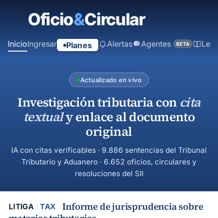
contenido
principal
Inicio
Ingresar
Alertas
Agentes
Ley
Planes
BETA
Actualizado en vivo
Investigación tributaria con
cita
textual
y enlace al documento
original
IA con citas verificables · 9.886 sentencias del Tribunal
Tributario y Aduanero · 6.652 oficios, circulares y
resoluciones del SII
Informe de jurisprudencia sobre
LITIGA
TAX