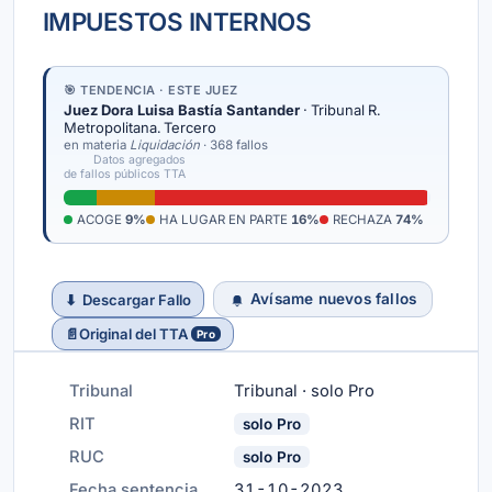
IMPUESTOS INTERNOS
🎯 TENDENCIA · ESTE JUEZ
Juez Dora Luisa Bastía Santander
· Tribunal R.
Metropolitana. Tercero
en materia
Liquidación
· 368 fallos
Datos agregados
de fallos públicos TTA
ACOGE
9%
HA LUGAR EN PARTE
16%
RECHAZA
74%
Avísame nuevos fallos
⬇
Descargar Fallo
📄
Original del TTA
Pro
Tribunal
Tribunal · solo Pro
RIT
solo Pro
RUC
solo Pro
Fecha sentencia
31-10-2023