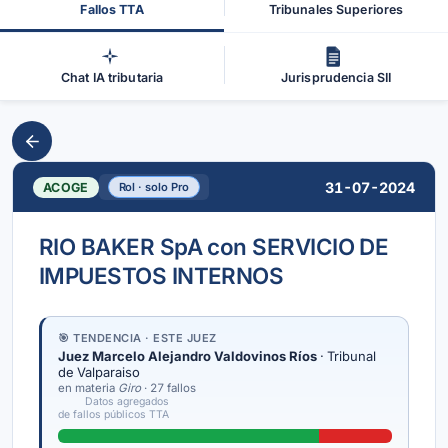
Fallos TTA
Tribunales Superiores
Chat IA tributaria
Jurisprudencia SII
31-07-2024
ACOGE
Rol · solo Pro
RIO BAKER SpA con SERVICIO DE
IMPUESTOS INTERNOS
🎯 TENDENCIA · ESTE JUEZ
Juez Marcelo Alejandro Valdovinos Ríos
· Tribunal
de Valparaiso
en materia
Giro
· 27 fallos
Datos agregados
de fallos públicos TTA