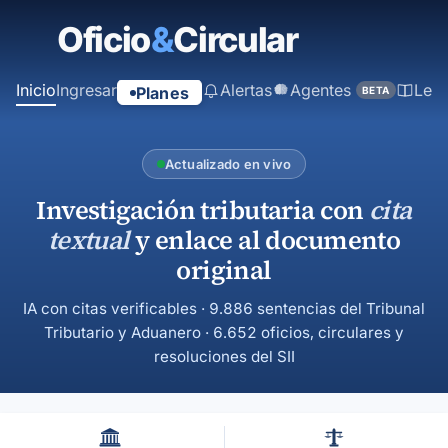
contenido
principal
Inicio
Ingresar
Alertas
Agentes
Ley
Planes
BETA
Actualizado en vivo
Investigación tributaria con
cita
textual
y enlace al documento
original
IA con citas verificables · 9.886 sentencias del Tribunal
Tributario y Aduanero · 6.652 oficios, circulares y
resoluciones del SII