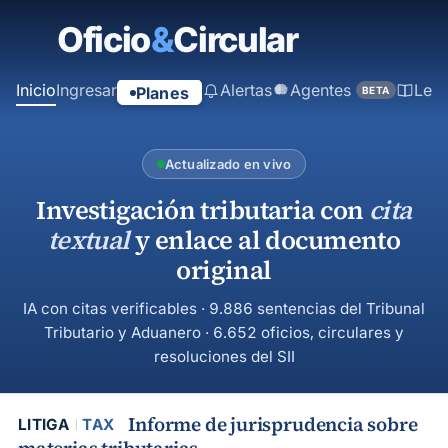
contenido
principal
Inicio
Ingresar
Alertas
Agentes
Ley
Planes
BETA
Actualizado en vivo
Investigación tributaria con
cita
textual
y enlace al documento
original
IA con citas verificables · 9.886 sentencias del Tribunal
Tributario y Aduanero · 6.652 oficios, circulares y
resoluciones del SII
Informe de jurisprudencia sobre
LITIGA
TAX