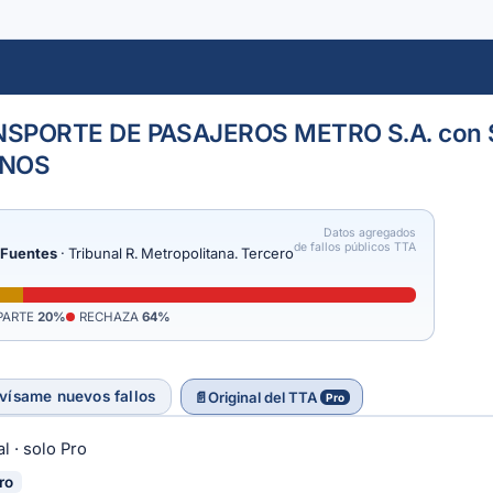
SPORTE DE PASAJEROS METRO S.A. con 
RNOS
Datos agregados
de fallos públicos TTA
 Fuentes
· Tribunal R. Metropolitana. Tercero
PARTE
20%
RECHAZA
64%
vísame nuevos fallos
📄
Original del TTA
Pro
l · solo Pro
ro