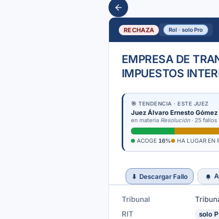
RECHAZA
Rol · solo Pro
EMPRESA DE TRAN
IMPUESTOS INTE
🎯 TENDENCIA · ESTE JUEZ
Juez Álvaro Ernesto Gómez
en materia
Resolución
· 25 fallos
ACOGE
16%
HA LUGAR EN 
A
⬇
Descargar Fallo
Tribunal
Tribuna
RIT
solo P