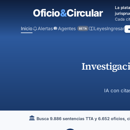
contenido
La plata
principal
jurispru
Cada cit
Inicio
Alertas
Agentes
Leyes
Ingresar
BETA
Investigac
IA con cita
Busca 9.886 sentencias TTA y 6.652 oficios, cir