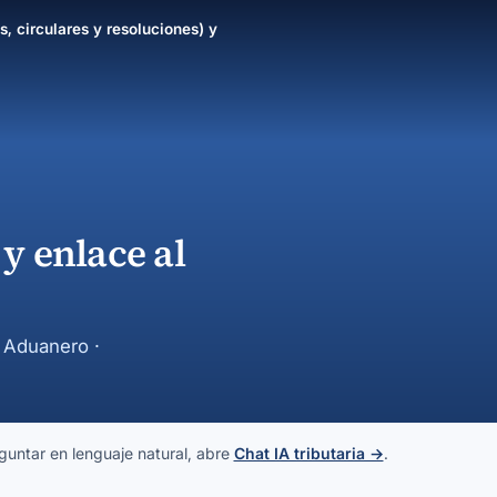
s, circulares y resoluciones) y
y enlace al
y Aduanero ·
guntar en lenguaje natural, abre
Chat IA tributaria →
.