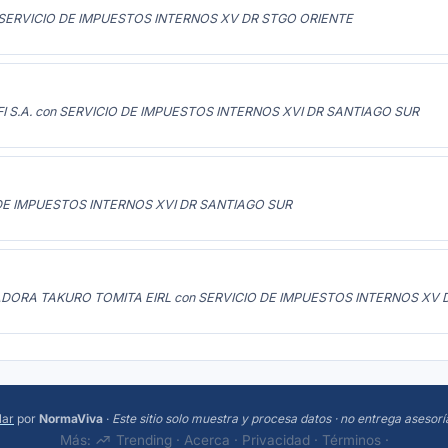
SERVICIO DE IMPUESTOS INTERNOS XV DR STGO ORIENTE
FI S.A. con SERVICIO DE IMPUESTOS INTERNOS XVI DR SANTIAGO SUR
DE IMPUESTOS INTERNOS XVI DR SANTIAGO SUR
DORA TAKURO TOMITA EIRL con SERVICIO DE IMPUESTOS INTERNOS XV 
lar
por
NormaViva
·
Este sitio solo muestra y procesa datos · no entrega asesorí
Más:
Trending
·
Acerca
·
Privacidad
·
Términos
·