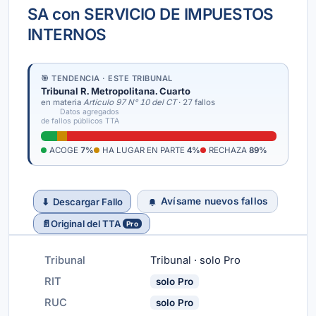
SA con SERVICIO DE IMPUESTOS
INTERNOS
🎯 TENDENCIA · ESTE TRIBUNAL
Tribunal R. Metropolitana. Cuarto
en materia
Artículo 97 N° 10 del CT
· 27 fallos
Datos agregados
de fallos públicos TTA
ACOGE
7%
HA LUGAR EN PARTE
4%
RECHAZA
89%
Avísame nuevos fallos
⬇
Descargar Fallo
📄
Original del TTA
Pro
Tribunal
Tribunal · solo Pro
RIT
solo Pro
RUC
solo Pro