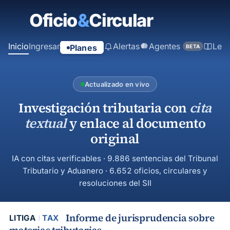
contenido
principal
Inicio
Ingresar
Alertas
Agentes
Ley
Planes
BETA
Actualizado en vivo
Investigación tributaria con
cita
textual
y enlace al documento
original
IA con citas verificables · 9.886 sentencias del Tribunal
Tributario y Aduanero · 6.652 oficios, circulares y
resoluciones del SII
Informe de jurisprudencia sobre
LITIGA
TAX