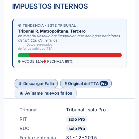
IMPUESTOS INTERNOS
🎯 TENDENCIA · ESTE TRIBUNAL
Tribunal R. Metropolitana. Tercero
en materia
Resolución; Resolución que deniegue peticiones
del
art. 126 CT
· 9 fallos
Datos agregados
de fallos públicos TTA
ACOGE
11%
RECHAZA
89%
⬇
Descargar Fallo
📄
Original del TTA
Pro
Avísame nuevos fallos
Tribunal
Tribunal · solo Pro
RIT
solo Pro
RUC
solo Pro
Fecha sentencia
31-12-2015