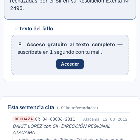
rechazadas por el SII en su Resolución Exenta N°
2495.
Texto del fallo
#
📄
Acceso gratuito al texto completo
—
suscríbete en 1 segundo con tu mail.
Acceder
Esta sentencia cita
(1 fallos referenciados)
GR-04-00006-2011
Atacama · 12-03-2012
RECHAZA
BAKIT LOPEZ con SII-DIRECCIÓN REGIONAL
ATACAMA
…encias emanadas de Tribunal Tributario y Aduanero de