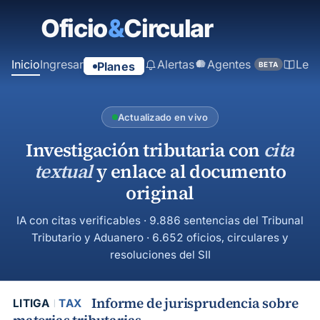
contenido
principal
Inicio
Ingresar
Alertas
Agentes
Ley
Planes
BETA
Actualizado en vivo
Investigación tributaria con
cita
textual
y enlace al documento
original
IA con citas verificables · 9.886 sentencias del Tribunal
Tributario y Aduanero · 6.652 oficios, circulares y
resoluciones del SII
Informe de jurisprudencia sobre
LITIGA
TAX