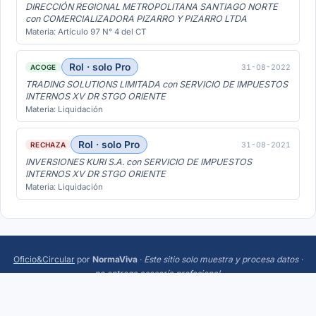
DIRECCIÓN REGIONAL METROPOLITANA SANTIAGO NORTE
con COMERCIALIZADORA PIZARRO Y PIZARRO LTDA
Materia: Artículo 97 N° 4 del CT
Rol · solo Pro
31-08-2022
ACOGE
TRADING SOLUTIONS LIMITADA con SERVICIO DE IMPUESTOS
INTERNOS XV DR STGO ORIENTE
Materia: Liquidación
Rol · solo Pro
31-08-2021
RECHAZA
INVERSIONES KURI S.A. con SERVICIO DE IMPUESTOS
INTERNOS XV DR STGO ORIENTE
Materia: Liquidación
Oficio&Circular
por
NormaViva
·
Este sitio solo muestra y procesa datos ·
no entrega asesoría profesional
.
Más:
Trending
·
Acerca
·
Privacidad
·
Términos
·
¿Sugerencias o errores? Escríbeme a
hola@normaviva.cl
.