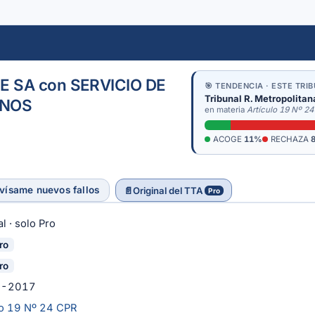
E SA con SERVICIO DE
🎯 TENDENCIA · ESTE TRI
Tribunal R. Metropolitan
RNOS
en materia
Artículo 19 Nº 2
ACOGE
11%
RECHAZA
vísame nuevos fallos
📄
Original del TTA
Pro
l · solo Pro
ro
ro
8-2017
lo 19 Nº 24 CPR