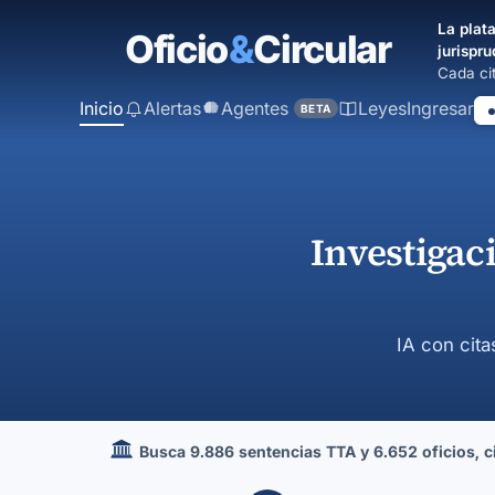
contenido
La plata
principal
jurispru
Cada cit
Inicio
Alertas
Agentes
Leyes
Ingresar
BETA
Investigac
IA con cita
Busca 9.886 sentencias TTA y 6.652 oficios, cir