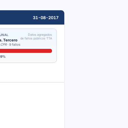
31-08-2017
BUNAL
Datos agregados
de fallos públicos TTA
a. Tercero
4 CPR
· 9 fallos
89%