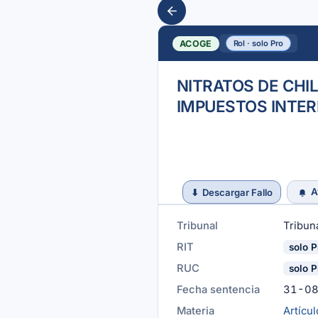
ACOGE
Rol · solo Pro
NITRATOS DE CHIL
IMPUESTOS INTE
A
⬇
Descargar Fallo
Tribunal
Tribuna
RIT
solo P
RUC
solo P
Fecha sentencia
31-0
Materia
Artícu