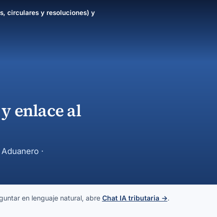
s, circulares y resoluciones) y
y enlace al
y Aduanero ·
guntar en lenguaje natural, abre
Chat IA tributaria →
.