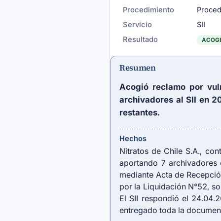
Procedimiento
Proced
Servicio
SII
Resultado
ACOG
Resumen
Acogió reclamo por vul
archivadores al SII en 
restantes.
Hechos
Nitratos de Chile S.A., co
aportando 7 archivadores 
mediante Acta de Recepción 
por la Liquidación N°52, sol
El SII respondió el 24.04
entregado toda la documen