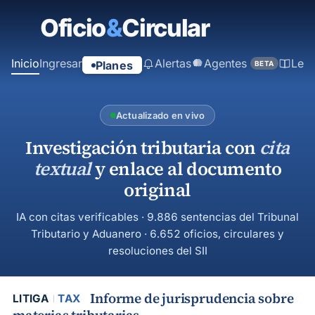
contenido
principal
Inicio
Ingresar
Alertas
Agentes
Ley
Planes
BETA
Actualizado en vivo
Investigación tributaria con
cita
textual
y enlace al documento
original
IA con citas verificables · 9.886 sentencias del Tribunal
Tributario y Aduanero · 6.652 oficios, circulares y
resoluciones del SII
Informe de jurisprudencia sobre
LITIGA
TAX